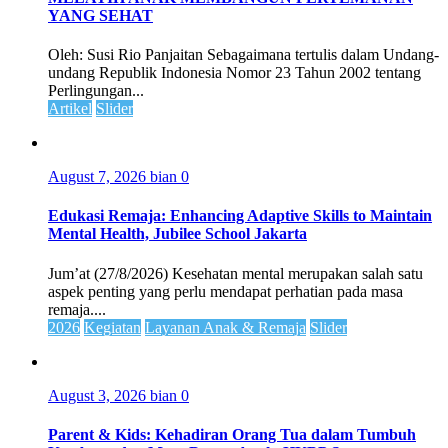
YANG SEHAT
Oleh: Susi Rio Panjaitan Sebagaimana tertulis dalam Undang-
undang Republik Indonesia Nomor 23 Tahun 2002 tentang
Perlingungan...
Artikel
Slider
August 7, 2026
bian
0
Edukasi Remaja: Enhancing Adaptive Skills to Maintain
Mental Health, Jubilee School Jakarta
Jum’at (27/8/2026) Kesehatan mental merupakan salah satu
aspek penting yang perlu mendapat perhatian pada masa
remaja....
2026
Kegiatan
Layanan Anak & Remaja
Slider
August 3, 2026
bian
0
Parent & Kids: Kehadiran Orang Tua dalam Tumbuh