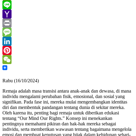
Gmail
Line
Yahoo
Mail
Print
Message
LinkedIn
Pinterest
WeChat
Rabu (16/10/2024)
Remaja adalah masa transisi antara anak-anak dan dewasa, di mana
individu mengalami perubahan fisik, emosional, dan sosial yang
signifikan. Pada fase ini, mereka mulai mengembangkan identitas
diri dan membentuk pandangan tentang dunia di sekitar mereka.
Oleh karena itu, penting bagi remaja untuk diberikan edukasi
tentang “Our Mind Our Rights.” Konsep ini menekankan
pentingnya memahami pikiran dan hak-hak mereka sebagai
individu, serta memberikan wawasan tentang bagaimana mengelola
emosi dan membuat keputusan yang bijak dalam kehidupan sehari-