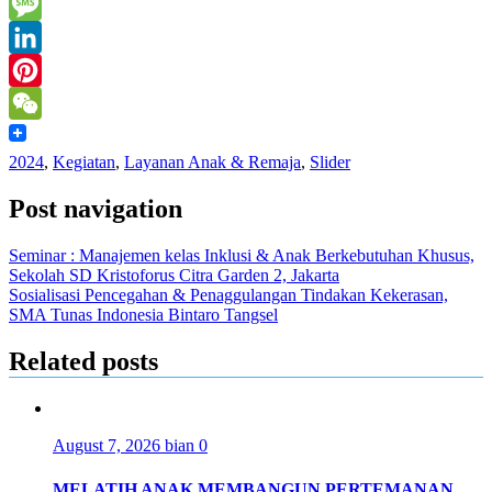
Mail
Print
Message
LinkedIn
Pinterest
WeChat
2024
,
Kegiatan
,
Layanan Anak & Remaja
,
Slider
Post navigation
Seminar : Manajemen kelas Inklusi & Anak Berkebutuhan Khusus,
Sekolah SD Kristoforus Citra Garden 2, Jakarta
Sosialisasi Pencegahan & Penaggulangan Tindakan Kekerasan,
SMA Tunas Indonesia Bintaro Tangsel
Related posts
August 7, 2026
bian
0
MELATIH ANAK MEMBANGUN PERTEMANAN