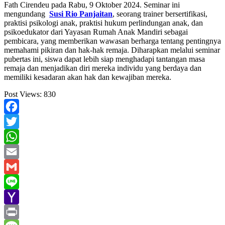
Fath Cirendeu pada Rabu, 9 Oktober 2024. Seminar ini
mengundang
Susi Rio Panjaitan
, seorang trainer bersertifikasi,
praktisi psikologi anak, praktisi hukum perlindungan anak, dan
psikoedukator dari Yayasan Rumah Anak Mandiri sebagai
pembicara, yang memberikan wawasan berharga tentang pentingnya
memahami pikiran dan hak-hak remaja. Diharapkan melalui seminar
pubertas ini, siswa dapat lebih siap menghadapi tantangan masa
remaja dan menjadikan diri mereka individu yang berdaya dan
memiliki kesadaran akan hak dan kewajiban mereka.
Post Views:
830
Facebook
Twitter
WhatsApp
Email
Gmail
Line
Yahoo