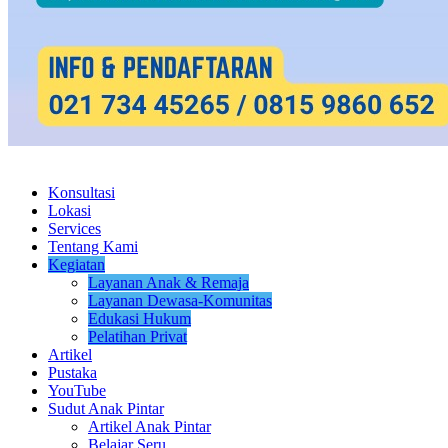
Konsultasi
Lokasi
Services
Tentang Kami
Kegiatan
Layanan Anak & Remaja
Layanan Dewasa-Komunitas
Edukasi Hukum
Pelatihan Privat
Artikel
Pustaka
YouTube
Sudut Anak Pintar
Artikel Anak Pintar
Belajar Seru