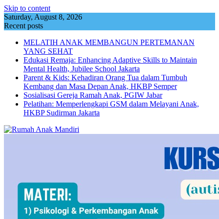
Skip to content
Saturday, August 8, 2026
Recent posts
MELATIH ANAK MEMBANGUN PERTEMANAN
YANG SEHAT
Edukasi Remaja: Enhancing Adaptive Skills to Maintain
Mental Health, Jubilee School Jakarta
Parent & Kids: Kehadiran Orang Tua dalam Tumbuh
Kembang dan Masa Depan Anak, HKBP Semper
Sosialisasi Gereja Ramah Anak, PGIW Jabar
Pelatihan: Memperlengkapi GSM dalam Melayani Anak,
HKBP Sudirman Jakarta