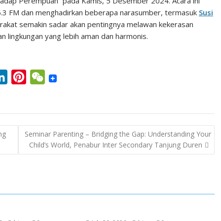
erhadap Perempuan” pada Kamis, 5 Desember 2024. Acara ini
6.3 FM dan menghadirkan beberapa narasumber, termasuk
Susi
syarakat semakin sadar akan pentingnya melawan kekerasan
lingkungan yang lebih aman dan harmonis.
L
P
W
i
i
e
n
n
C
k
t
h
ng
Seminar Parenting – Bridging the Gap: Understanding Your
e
e
a
Child’s World, Penabur Inter Secondary Tanjung Duren
d
r
t
I
e
n
s
t