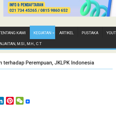
TENTANG KAMI
KEGIATAN
ARTIKEL
PUSTAKA
YOUT
JAITAN, M.SI., M.H., C.T
an terhadap Perempuan, JKLPK Indonesia
L
P
W
i
i
e