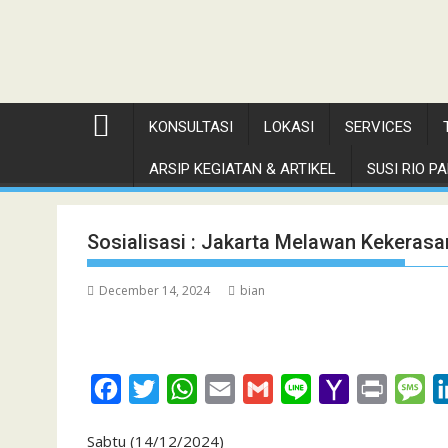
KONSULTASI
LOKASI
SERVICES
ARSIP KEGIATAN & ARTIKEL
SUSI RIO PAN
Sosialisasi : Jakarta Melawan Kekeras
December 14, 2024
bian
F
T
W
E
G
L
Y
P
M
a
w
h
m
m
i
a
r
e
Sabtu (14/12/2024)