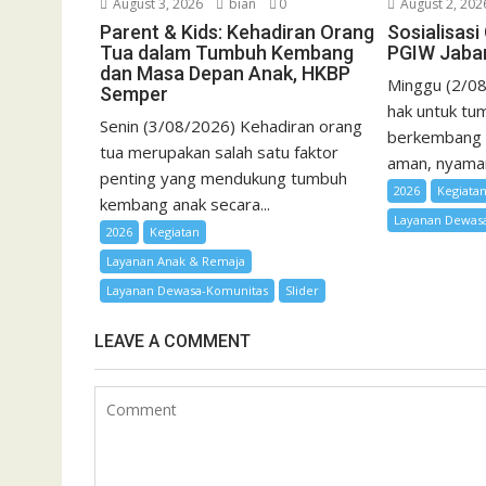
August 3, 2026
bian
0
August 2, 202
Parent & Kids: Kehadiran Orang
Sosialisas
Tua dalam Tumbuh Kembang
PGIW Jaba
dan Masa Depan Anak, HKBP
Minggu (2/08
Semper
hak untuk tum
Senin (3/08/2026) Kehadiran orang
berkembang 
tua merupakan salah satu faktor
aman, nyaman,
penting yang mendukung tumbuh
2026
Kegiata
kembang anak secara...
Layanan Dewas
2026
Kegiatan
Layanan Anak & Remaja
Layanan Dewasa-Komunitas
Slider
LEAVE A COMMENT