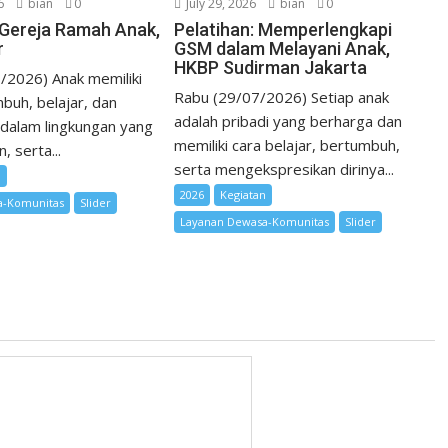
6
bian
0
July 29, 2026
bian
0
i Gereja Ramah Anak,
Pelatihan: Memperlengkapi
r
GSM dalam Melayani Anak,
HKBP Sudirman Jakarta
/2026) Anak memiliki
Rabu (29/07/2026) Setiap anak
buh, belajar, dan
adalah pribadi yang berharga dan
dalam lingkungan yang
memiliki cara belajar, bertumbuh,
 serta...
serta mengekspresikan dirinya...
n
2026
Kegiatan
a-Komunitas
Slider
Layanan Dewasa-Komunitas
Slider