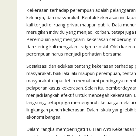
c
i
a
a
a
n
h
i
s
e
t
t
i
i
e
o
n
s
Kekerasan terhadap perempuan adalah pelanggaran 
keluarga, dan masyarakat. Bentuk kekerasan ini dapat
b
t
s
l
l
o
t
a
kali terjadi di ruang privat maupun publik. Data m
o
e
A
M
g
merugikan individu yang menjadi korban, tetapi jug
o
r
p
a
e
Perempuan yang mengalami kekerasan cenderung men
k
p
i
dan sering kali mengalami stigma sosial. Oleh kare
perempuan harus menjadi perhatian bersama.
l
Sosialisasi dan edukasi tentang kekerasan terhada
masyarakat, baik laki-laki maupun perempuan, tenta
masyarakat dapat lebih memahami pentingnya memba
pelaporan kasus kekerasan. Selain itu, pemberdayaa
menjadi langkah efektif untuk mencegah kekerasan. 
langsung, tetapi juga memengaruhi keluarga melalui
lingkungan penuh kekerasan. Dalam skala yang lebih
ekonomi bangsa.
Dalam rangka memperingati 16 Hari Anti Kekerasan