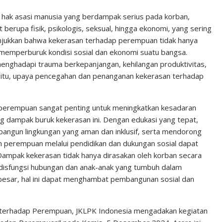
n
n
C
k
t
h
hak asasi manusia yang berdampak serius pada korban,
 berupa fisik, psikologis, seksual, hingga ekonomi, yang sering
e
e
a
enunjukkan bahwa kekerasan terhadap perempuan tidak hanya
d
r
t
a memperburuk kondisi sosial dan ekonomi suatu bangsa.
I
e
ghadapi trauma berkepanjangan, kehilangan produktivitas,
n
s
na itu, upaya pencegahan dan penanganan kekerasan terhadap
t
p perempuan sangat penting untuk meningkatkan kesadaran
ng dampak buruk kekerasan ini. Dengan edukasi yang tepat,
ngun lingkungan yang aman dan inklusif, serta mendorong
n perempuan melalui pendidikan dan dukungan sosial dapat
Dampak kekerasan tidak hanya dirasakan oleh korban secara
 disfungsi hubungan dan anak-anak yang tumbuh dalam
 besar, hal ini dapat menghambat pembangunan sosial dan
 terhadap Perempuan, JKLPK Indonesia mengadakan kegiatan