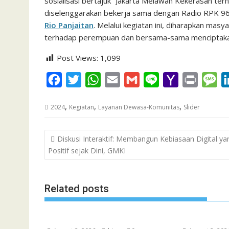
sosialisasi bertajuk “Jakarta Melawan Kekerasan t
diselenggarakan bekerja sama dengan Radio RPK 9
Rio Panjaitan
. Melalui kegiatan ini, diharapkan ma
terhadap perempuan dan bersama-sama menciptakan 
Post Views:
1,099
F
T
W
E
G
L
Y
P
M
a
w
h
m
m
i
a
r
e
,
,
,
2024
Kegiatan
Layanan Dewasa-Komunitas
Slider
c
i
a
a
a
n
h
i
s
e
t
t
i
i
e
o
n
s
Post
Diskusi Interaktif: Membangun Kebiasaan Digital ya
b
t
s
l
l
o
t
a
navigation
Positif sejak Dini, GMKI
o
e
A
M
g
o
r
p
a
e
k
p
i
Related posts
l