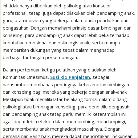
k
p
i
n
s
ini tidak hanya diberikan oleh psikolog atau konselor
l
t
profesional, tetapi juga dapat dilakukan oleh pendamping anak,
guru, atau individu yang bekerja dalam dunia pendidikan dan
pengasuhan. Dengan memahami prinsip dasar bimbingan dan
konseling, para pendamping anak dapat lebih peka terhadap
kebutuhan emosional dan psikologis anak, serta mampu
memberikan dukungan yang tepat dalam menghadapi
berbagai tantangan perkembangan.
Dalam pertemuan ketiga pelatihan yang diadakan oleh
Komunitas Onesimus,
Susi Rio Panjaitan
, sebagai
narasumber membahas pentingnya keterampilan bimbingan
dan konseling bagi mereka yang bekerja dengan anak-anak.
Meskipun tidak memiliki latar belakang formal dalam bidang
psikologi atau bimbingan konseling, para pendidik, pengasuh,
dan pendamping anak tetap perlu memiliki keterampilan ini
agar dapat lebih efektif dalam membimbing, mendampingi,
serta membantu anak menghadapi masalahnya. Dengan
pemahaman yang baik, mereka dapat menciptakan lingkungan