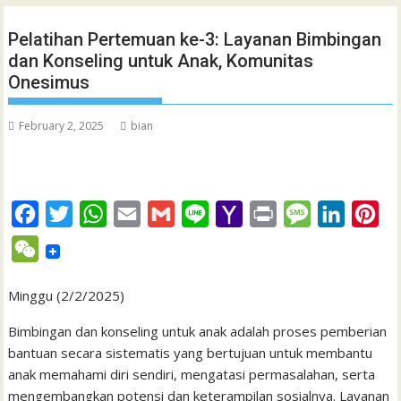
Pelatihan Pertemuan ke-3: Layanan Bimbingan
dan Konseling untuk Anak, Komunitas
Onesimus
February 2, 2025
bian
F
T
W
E
G
L
Y
P
M
L
P
a
w
h
m
m
i
a
r
e
i
i
W
c
i
a
a
a
n
h
i
s
n
n
e
e
t
t
i
i
e
o
n
s
k
t
Minggu (2/2/2025)
C
b
t
s
l
l
o
t
a
e
e
h
Bimbingan dan konseling untuk anak adalah proses pemberian
o
e
A
M
g
d
r
bantuan secara sistematis yang bertujuan untuk membantu
a
anak memahami diri sendiri, mengatasi permasalahan, serta
o
r
p
a
e
I
e
t
mengembangkan potensi dan keterampilan sosialnya. Layanan