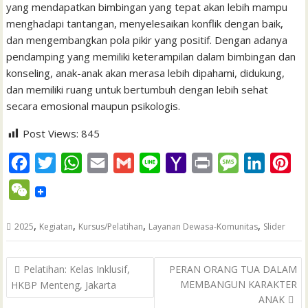
yang mendapatkan bimbingan yang tepat akan lebih mampu
menghadapi tantangan, menyelesaikan konflik dengan baik,
dan mengembangkan pola pikir yang positif. Dengan adanya
pendamping yang memiliki keterampilan dalam bimbingan dan
konseling, anak-anak akan merasa lebih dipahami, didukung,
dan memiliki ruang untuk bertumbuh dengan lebih sehat
secara emosional maupun psikologis.
Post Views:
845
F
T
W
E
G
L
Y
P
M
L
P
a
w
h
m
m
i
a
r
e
i
i
W
c
i
a
a
a
n
h
i
s
n
n
e
e
t
t
i
i
e
o
n
s
k
t
,
,
,
,
2025
Kegiatan
Kursus/Pelatihan
Layanan Dewasa-Komunitas
Slider
C
b
t
s
l
l
o
t
a
e
e
h
Post
o
e
A
M
g
d
r
Pelatihan: Kelas Inklusif,
PERAN ORANG TUA DALAM
a
navigation
MEMBANGUN KARAKTER
HKBP Menteng, Jakarta
o
r
p
a
e
I
e
t
ANAK
k
p
i
n
s