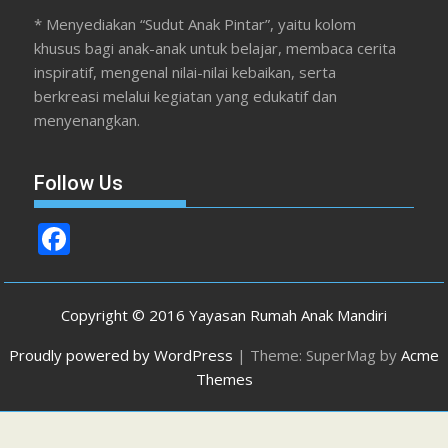
* Menyediakan “Sudut Anak Pintar”, yaitu kolom
khusus bagi anak-anak untuk belajar, membaca cerita
inspiratif, mengenal nilai-nilai kebaikan, serta
berkreasi melalui kegiatan yang edukatif dan
menyenangkan.
Follow Us
F
ac
e
Copyright © 2016 Yayasan Rumah Anak Mandiri
b
Proudly powered by WordPress
|
Theme: SuperMag by
Acme
o
Themes
o
k