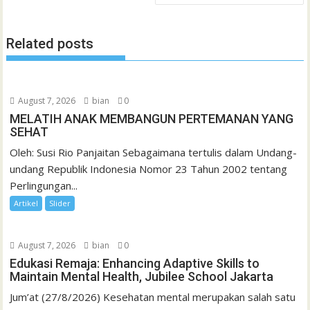
l
t
Related posts
August 7, 2026
bian
0
MELATIH ANAK MEMBANGUN PERTEMANAN YANG
SEHAT
Oleh: Susi Rio Panjaitan Sebagaimana tertulis dalam Undang-
undang Republik Indonesia Nomor 23 Tahun 2002 tentang
Perlingungan...
Artikel
Slider
August 7, 2026
bian
0
Edukasi Remaja: Enhancing Adaptive Skills to
Maintain Mental Health, Jubilee School Jakarta
Jum’at (27/8/2026) Kesehatan mental merupakan salah satu