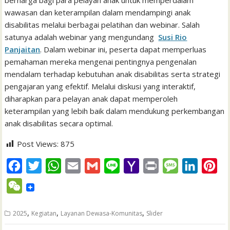
berharga bagi para pelayan anak untuk memperdalam
wawasan dan keterampilan dalam mendampingi anak
disabilitas melalui berbagai pelatihan dan webinar. Salah
satunya adalah webinar yang mengundang
Susi Rio
Panjaitan
. Dalam webinar ini, peserta dapat memperluas
pemahaman mereka mengenai pentingnya pengenalan
mendalam terhadap kebutuhan anak disabilitas serta strategi
pengajaran yang efektif. Melalui diskusi yang interaktif,
diharapkan para pelayan anak dapat memperoleh
keterampilan yang lebih baik dalam mendukung perkembangan
anak disabilitas secara optimal.
Post Views:
875
F
T
W
E
G
L
Y
P
M
L
P
a
w
h
m
m
i
a
r
e
i
i
W
c
i
a
a
a
n
h
i
s
n
n
e
e
t
t
i
i
e
o
n
s
k
t
,
,
,
2025
Kegiatan
Layanan Dewasa-Komunitas
Slider
C
b
t
s
l
l
o
t
a
e
e