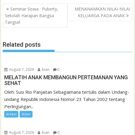
h
Post
o
e
A
M
g
d
r
Seminar Siswa : Puberty,
MENANAMKAN NILAI-NILAI
a
navigation
Sekolah Harapan Bangsa
KELUARGA PADA ANAK
o
r
p
a
e
I
e
t
Tangsel
k
p
i
n
s
l
t
Related posts
August 7, 2026
bian
0
MELATIH ANAK MEMBANGUN PERTEMANAN YANG
SEHAT
Oleh: Susi Rio Panjaitan Sebagaimana tertulis dalam Undang-
undang Republik Indonesia Nomor 23 Tahun 2002 tentang
Perlingungan...
Artikel
Slider
August 7, 2026
bian
0