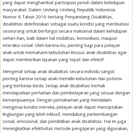
yang dapat menghambat partisipasi penuh dalam kehidupan
o
r
p
a
e
I
e
t
masyarakat. Dalam Undang-Undang Republik Indonesia
k
p
i
n
s
Nomor 8 Tahun 2016 tentang Penyandang Disabilitas,
l
t
disabilitas didefinisikan sebagai suatu kondisi yang membatasi
seseorang untuk berfungsi secara maksimal dalam kehidupan
sehari-hari, baik dalam hal mobilitas, komunikasi, maupun
interaksi sosial. Oleh karena itu, penting bagi para pelayan
anak untuk memahami kebutuhan khusus anak disabilitas agar
dapat memberikan layanan yang tepat dan efektif.
Mengenal setiap anak disabilitas secara individu sangat
penting karena setiap anak memiliki kebutuhan dan potensi
yang berbeda-beda. Setiap anak disabilitas berhak
mendapatkan perhatian dan pembelajaran yang sesuai dengan
kemampuannya. Dengan pemahaman yang mendalam
mengenai kondisi mereka, pelayan anak dapat menciptakan
lingkungan yang lebih inklusif, mendukung perkembangan
sosial, emosional, dan pendidikan anak disabilitas. Hal ini juga
meningkatkan efektivitas metode pengajaran yang digunakan,