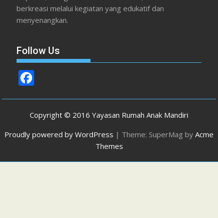
berkreasi melalui kegiatan yang edukatif dan
menyenangkan.
Follow Us
F
ac
e
Copyright © 2016 Yayasan Rumah Anak Mandiri
b
Proudly powered by WordPress
|
Theme: SuperMag by
Acme
o
Themes
o
k