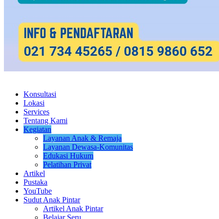
Konsultasi
Lokasi
Services
Tentang Kami
Kegiatan
Layanan Anak & Remaja
Layanan Dewasa-Komunitas
Edukasi Hukum
Pelatihan Privat
Artikel
Pustaka
YouTube
Sudut Anak Pintar
Artikel Anak Pintar
Belajar Seru