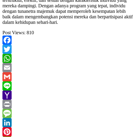
terstruktur, efektif, dan sesuai dengan karakteristik individu yang
mereka dampingi. Dengan adanya program yang tepat, individu
dengan tunanetra majemuk dapat memperoleh kesempatan lebih
baik dalam mengembangkan potensi mereka dan berpartisipasi aktif
dalam kehidupan sehari-hari.
Post Views:
810
Facebook
Twitter
WhatsApp
Email
Gmail
Line
Yahoo
Mail
Print
Message
LinkedIn