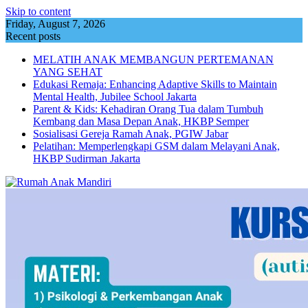
Skip to content
Friday, August 7, 2026
Recent posts
MELATIH ANAK MEMBANGUN PERTEMANAN
YANG SEHAT
Edukasi Remaja: Enhancing Adaptive Skills to Maintain
Mental Health, Jubilee School Jakarta
Parent & Kids: Kehadiran Orang Tua dalam Tumbuh
Kembang dan Masa Depan Anak, HKBP Semper
Sosialisasi Gereja Ramah Anak, PGIW Jabar
Pelatihan: Memperlengkapi GSM dalam Melayani Anak,
HKBP Sudirman Jakarta