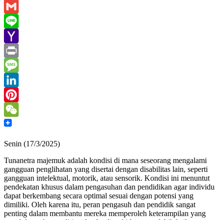
Email
Gmail
Line
Yahoo
Mail
Print
Message
LinkedIn
Pinterest
WeChat
Senin (17/3/2025)
Tunanetra majemuk adalah kondisi di mana seseorang mengalami
gangguan penglihatan yang disertai dengan disabilitas lain, seperti
gangguan intelektual, motorik, atau sensorik. Kondisi ini menuntut
pendekatan khusus dalam pengasuhan dan pendidikan agar individu
dapat berkembang secara optimal sesuai dengan potensi yang
dimiliki. Oleh karena itu, peran pengasuh dan pendidik sangat
penting dalam membantu mereka memperoleh keterampilan yang