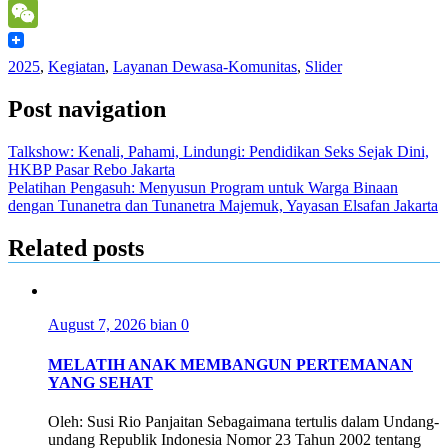
Pinterest
WeChat
2025
,
Kegiatan
,
Layanan Dewasa-Komunitas
,
Slider
Post navigation
Talkshow: Kenali, Pahami, Lindungi: Pendidikan Seks Sejak Dini,
HKBP Pasar Rebo Jakarta
Pelatihan Pengasuh: Menyusun Program untuk Warga Binaan
dengan Tunanetra dan Tunanetra Majemuk, Yayasan Elsafan Jakarta
Related posts
August 7, 2026
bian
0
MELATIH ANAK MEMBANGUN PERTEMANAN
YANG SEHAT
Oleh: Susi Rio Panjaitan Sebagaimana tertulis dalam Undang-
undang Republik Indonesia Nomor 23 Tahun 2002 tentang