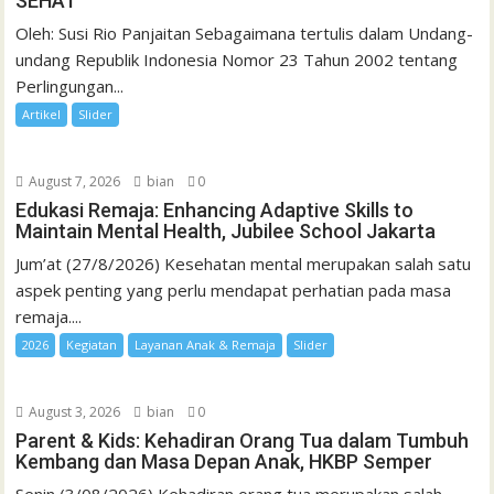
SEHAT
Oleh: Susi Rio Panjaitan Sebagaimana tertulis dalam Undang-
undang Republik Indonesia Nomor 23 Tahun 2002 tentang
Perlingungan...
Artikel
Slider
August 7, 2026
bian
0
Edukasi Remaja: Enhancing Adaptive Skills to
Maintain Mental Health, Jubilee School Jakarta
Jum’at (27/8/2026) Kesehatan mental merupakan salah satu
aspek penting yang perlu mendapat perhatian pada masa
remaja....
2026
Kegiatan
Layanan Anak & Remaja
Slider
August 3, 2026
bian
0
Parent & Kids: Kehadiran Orang Tua dalam Tumbuh
Kembang dan Masa Depan Anak, HKBP Semper