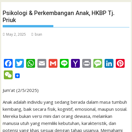
Psikologi & Perkembangan Anak, HKBP Tj.
Priuk
May 2, 2025
bian
F
T
W
E
G
L
Y
P
M
L
P
a
w
h
m
m
i
a
r
e
i
i
W
c
i
a
a
a
n
h
i
s
n
n
e
e
t
t
i
i
e
o
n
s
k
t
Jum’at (2/5/2025)
C
b
t
s
l
l
o
t
a
e
e
h
Anak adalah individu yang sedang berada dalam masa tumbuh
o
e
A
M
g
d
r
kembang, baik secara fisik, kognitif, emosional, maupun sosial.
a
Mereka bukan versi mini dari orang dewasa, melainkan
o
r
p
a
e
I
e
t
manusia utuh yang memiliki kebutuhan, karakteristik, dan
k
p
i
n
s
potensi yang khas sesuai dengan tahap usianya. Memahami