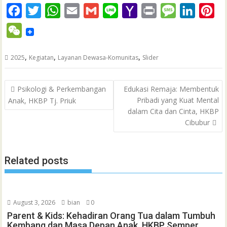
F
T
W
E
G
L
Y
P
M
L
P
a
w
h
m
m
i
a
r
e
i
i
W
c
i
a
a
a
n
h
i
s
n
n
e
e
t
t
i
i
e
o
n
s
k
t
,
,
,
2025
Kegiatan
Layanan Dewasa-Komunitas
Slider
C
b
t
s
l
l
o
t
a
e
e
h
Post
o
e
A
M
g
d
r
Psikologi & Perkembangan
Edukasi Remaja: Membentuk
a
navigation
Pribadi yang Kuat Mental
Anak, HKBP Tj. Priuk
o
r
p
a
e
I
e
t
dalam Cita dan Cinta, HKBP
k
p
i
n
s
Cibubur
l
t
Related posts
August 3, 2026
bian
0
Parent & Kids: Kehadiran Orang Tua dalam Tumbuh
Kembang dan Masa Depan Anak, HKBP Semper