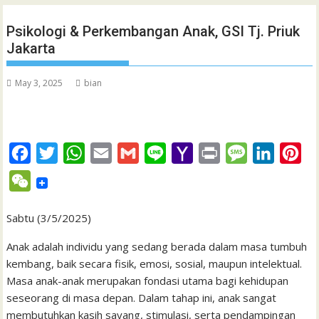
Psikologi & Perkembangan Anak, GSI Tj. Priuk
Jakarta
May 3, 2025
bian
F
T
W
E
G
L
Y
P
M
L
P
a
w
h
m
m
i
a
r
e
i
i
W
c
i
a
a
a
n
h
i
s
n
n
e
e
t
t
i
i
e
o
n
s
k
t
Sabtu (3/5/2025)
C
b
t
s
l
l
o
t
a
e
e
h
Anak adalah individu yang sedang berada dalam masa tumbuh
o
e
A
M
g
d
r
kembang, baik secara fisik, emosi, sosial, maupun intelektual.
a
Masa anak-anak merupakan fondasi utama bagi kehidupan
o
r
p
a
e
I
e
t
seseorang di masa depan. Dalam tahap ini, anak sangat
k
p
i
n
s
membutuhkan kasih sayang, stimulasi, serta pendampingan