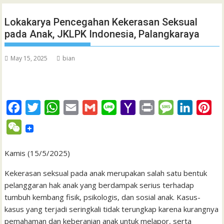
Lokakarya Pencegahan Kekerasan Seksual
pada Anak, JKLPK Indonesia, Palangkaraya
May 15, 2025
bian
F
T
W
E
G
L
Y
P
M
L
P
a
w
h
m
m
i
a
r
e
i
i
W
c
i
a
a
a
n
h
i
s
n
n
e
e
t
t
i
i
e
o
n
s
k
t
Kamis (15/5/2025)
C
b
t
s
l
l
o
t
a
e
e
h
Kekerasan seksual pada anak merupakan salah satu bentuk
o
e
A
M
g
d
r
pelanggaran hak anak yang berdampak serius terhadap
a
tumbuh kembang fisik, psikologis, dan sosial anak. Kasus-
o
r
p
a
e
I
e
t
kasus yang terjadi seringkali tidak terungkap karena kurangnya
k
p
i
n
s
pemahaman dan keberanian anak untuk melapor, serta