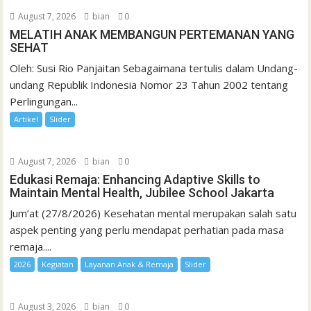
August 7, 2026
bian
0
MELATIH ANAK MEMBANGUN PERTEMANAN YANG
SEHAT
Oleh: Susi Rio Panjaitan Sebagaimana tertulis dalam Undang-
undang Republik Indonesia Nomor 23 Tahun 2002 tentang
Perlingungan...
Artikel
Slider
August 7, 2026
bian
0
Edukasi Remaja: Enhancing Adaptive Skills to
Maintain Mental Health, Jubilee School Jakarta
Jum’at (27/8/2026) Kesehatan mental merupakan salah satu
aspek penting yang perlu mendapat perhatian pada masa
remaja....
2026
Kegiatan
Layanan Anak & Remaja
Slider
August 3, 2026
bian
0