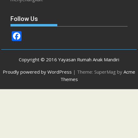
Follow Us
F
ac
e
Copyright © 2016 Yayasan Rumah Anak Mandiri
b
Proudly powered by WordPress
|
Theme: SuperMag by
Acme
o
Themes
o
k