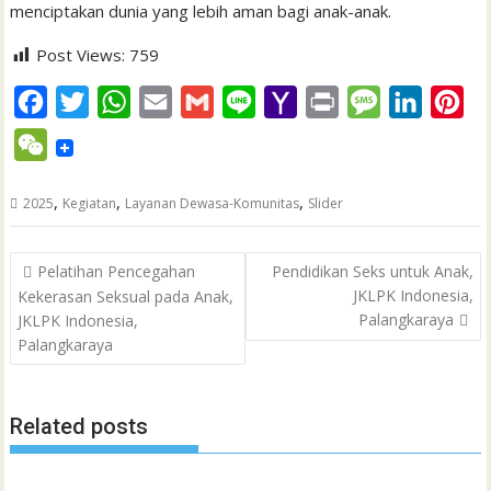
menciptakan dunia yang lebih aman bagi anak-anak.
Post Views:
759
F
T
W
E
G
L
Y
P
M
L
P
a
w
h
m
m
i
a
r
e
i
i
W
c
i
a
a
a
n
h
i
s
n
n
e
e
t
t
i
i
e
o
n
s
k
t
,
,
,
2025
Kegiatan
Layanan Dewasa-Komunitas
Slider
C
b
t
s
l
l
o
t
a
e
e
h
Post
o
e
A
M
g
d
r
Pelatihan Pencegahan
Pendidikan Seks untuk Anak,
a
navigation
JKLPK Indonesia,
Kekerasan Seksual pada Anak,
o
r
p
a
e
I
e
t
Palangkaraya
JKLPK Indonesia,
k
p
i
n
s
Palangkaraya
l
t
Related posts