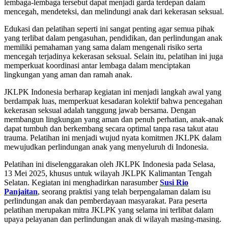
lembaga-lembaga tersebut dapat menjadi garda terdepan dalam
mencegah, mendeteksi, dan melindungi anak dari kekerasan seksual.
Edukasi dan pelatihan seperti ini sangat penting agar semua pihak
yang terlibat dalam pengasuhan, pendidikan, dan perlindungan anak
memiliki pemahaman yang sama dalam mengenali risiko serta
mencegah terjadinya kekerasan seksual. Selain itu, pelatihan ini juga
memperkuat koordinasi antar lembaga dalam menciptakan
lingkungan yang aman dan ramah anak.
JKLPK Indonesia berharap kegiatan ini menjadi langkah awal yang
berdampak luas, memperkuat kesadaran kolektif bahwa pencegahan
kekerasan seksual adalah tanggung jawab bersama. Dengan
membangun lingkungan yang aman dan penuh perhatian, anak-anak
dapat tumbuh dan berkembang secara optimal tanpa rasa takut atau
trauma. Pelatihan ini menjadi wujud nyata komitmen JKLPK dalam
mewujudkan perlindungan anak yang menyeluruh di Indonesia.
Pelatihan ini diselenggarakan oleh JKLPK Indonesia pada Selasa,
13 Mei 2025, khusus untuk wilayah JKLPK Kalimantan Tengah
Selatan. Kegiatan ini menghadirkan narasumber
Susi Rio
Panjaitan
, seorang praktisi yang telah berpengalaman dalam isu
perlindungan anak dan pemberdayaan masyarakat. Para peserta
pelatihan merupakan mitra JKLPK yang selama ini terlibat dalam
upaya pelayanan dan perlindungan anak di wilayah masing-masing.