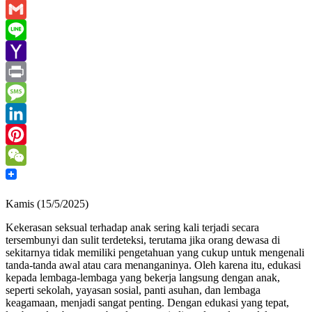
Email
Gmail
Line
Yahoo
Mail
Print
Message
LinkedIn
Pinterest
WeChat
Kamis (15/5/2025)
Kekerasan seksual terhadap anak sering kali terjadi secara
tersembunyi dan sulit terdeteksi, terutama jika orang dewasa di
sekitarnya tidak memiliki pengetahuan yang cukup untuk mengenali
tanda-tanda awal atau cara menanganinya. Oleh karena itu, edukasi
kepada lembaga-lembaga yang bekerja langsung dengan anak,
seperti sekolah, yayasan sosial, panti asuhan, dan lembaga
keagamaan, menjadi sangat penting. Dengan edukasi yang tepat,