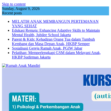
Skip to content
Sunday, August 9, 2026
Recent posts
MELATIH ANAK MEMBANGUN PERTEMANAN
YANG SEHAT
Edukasi Remaja: Enhancing Adaptive Skills to Maintain
Mental Health, Jubilee School Jakarta
Parent & Kids: Kehadiran Orang Tua dalam Tumbuh
Kembang dan Masa Depan Anak, HKBP Semper
Sosialisasi Gereja Ramah Anak, PGIW Jabar
Pelatihan: Memperlengkapi GSM dalam Melayani Anak,
HKBP Sudirman Jakarta