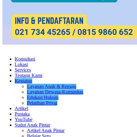
Konsultasi
Lokasi
Services
Tentang Kami
Kegiatan
Layanan Anak & Remaja
Layanan Dewasa-Komunitas
Edukasi Hukum
Pelatihan Privat
Artikel
Pustaka
YouTube
Sudut Anak Pintar
Artikel Anak Pintar
Belajar Seru