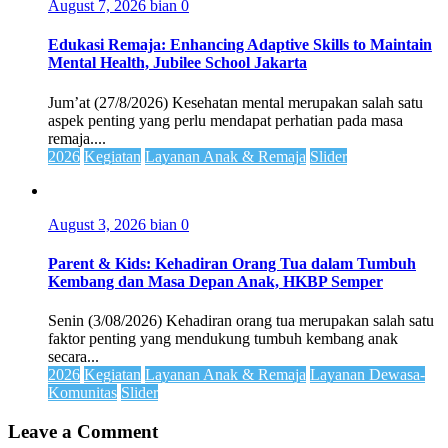
August 7, 2026
bian
0
Edukasi Remaja: Enhancing Adaptive Skills to Maintain
Mental Health, Jubilee School Jakarta
Jum’at (27/8/2026) Kesehatan mental merupakan salah satu
aspek penting yang perlu mendapat perhatian pada masa
remaja....
2026
Kegiatan
Layanan Anak & Remaja
Slider
August 3, 2026
bian
0
Parent & Kids: Kehadiran Orang Tua dalam Tumbuh
Kembang dan Masa Depan Anak, HKBP Semper
Senin (3/08/2026) Kehadiran orang tua merupakan salah satu
faktor penting yang mendukung tumbuh kembang anak
secara...
2026
Kegiatan
Layanan Anak & Remaja
Layanan Dewasa-
Komunitas
Slider
Leave a Comment