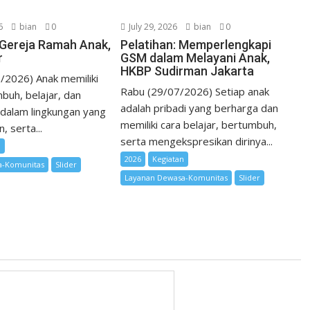
6
bian
0
July 29, 2026
bian
0
i Gereja Ramah Anak,
Pelatihan: Memperlengkapi
r
GSM dalam Melayani Anak,
HKBP Sudirman Jakarta
/2026) Anak memiliki
Rabu (29/07/2026) Setiap anak
buh, belajar, dan
adalah pribadi yang berharga dan
dalam lingkungan yang
memiliki cara belajar, bertumbuh,
 serta...
serta mengekspresikan dirinya...
n
2026
Kegiatan
a-Komunitas
Slider
Layanan Dewasa-Komunitas
Slider