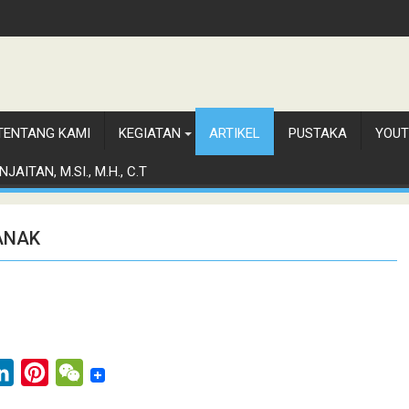
TENTANG KAMI
KEGIATAN
ARTIKEL
PUSTAKA
YOUT
JAITAN, M.SI., M.H., C.T
ANAK
L
P
W
i
i
e