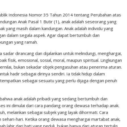
n
n
C
k
t
h
ublik Indonesia Nomor 35 Tahun 2014 tentang Perubahan atas
ungan Anak Pasal 1 Butir (1), anak adalah seseorang yang
e
e
a
nak yang masih dalam kandungan. Anak adalah individu yang
d
r
t
n dalam segala aspek. Agar dapat bertumbuh dan
I
e
kungan yang ramah.
n
s
 sadar dirancang dan dijalankan untuk melindungi, menghargai,
t
 fisik, emosional, sosial, moral, maupun spiritual. Lingkungan
rnilai, bukan sekadar objek pengasuhan atau penerima aturan.
uk hadir sebagai dirinya sendiri. Ia tidak hidup dalam
ditempatkan sebagai sesuatu yang perlu dijaga dengan penuh
n bahwa anak adalah pribadi yang sedang bertumbuh dan
 ini dimulai dari cara pandang orang dewasa terhadap anak.
tuh, melainkan sebagai subjek yang layak dihormati. Cara
n sehari-hari. Ketika orang dewasa menghargai martabat anak,
lahir dari hati yang peduli, bukan hanya dari aturan tertulis.