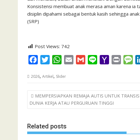
Konsistensi membuat anak merasa aman karena ia tah
disiplin dipahami sebagai bentuk kasih sehingga anak
(SRP)
Post Views:
742
F
T
W
E
G
L
Y
P
M
a
w
h
m
m
i
a
r
e
,
,
2026
Artikel
Slider
c
i
a
a
a
n
h
i
s
e
t
t
i
i
e
o
n
s
Post
MEMPERSIAPKAN REMAJA AUTIS UNTUK TRANSISI
b
t
s
l
l
o
t
a
navigation
DUNIA KERJA ATAU PERGURUAN TINGGI
o
e
A
M
g
o
r
p
a
e
k
p
i
Related posts
l