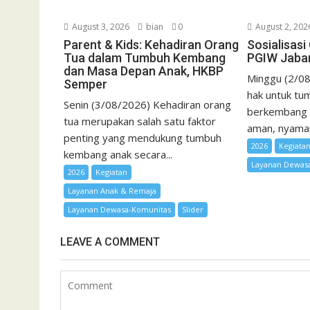
August 3, 2026
bian
0
August 2, 202
Parent & Kids: Kehadiran Orang
Sosialisas
Tua dalam Tumbuh Kembang
PGIW Jaba
dan Masa Depan Anak, HKBP
Minggu (2/08
Semper
hak untuk tum
Senin (3/08/2026) Kehadiran orang
berkembang 
tua merupakan salah satu faktor
aman, nyaman,
penting yang mendukung tumbuh
2026
Kegiata
kembang anak secara...
Layanan Dewas
2026
Kegiatan
Layanan Anak & Remaja
Layanan Dewasa-Komunitas
Slider
LEAVE A COMMENT