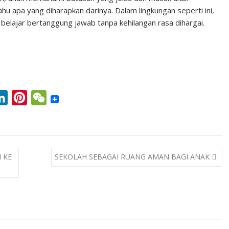
u apa yang diharapkan darinya. Dalam lingkungan seperti ini,
 belajar bertanggung jawab tanpa kehilangan rasa dihargai.
L
P
W
i
i
e
n
n
C
k
t
h
 KE
SEKOLAH SEBAGAI RUANG AMAN BAGI ANAK
e
e
a
d
r
t
I
e
n
s
t