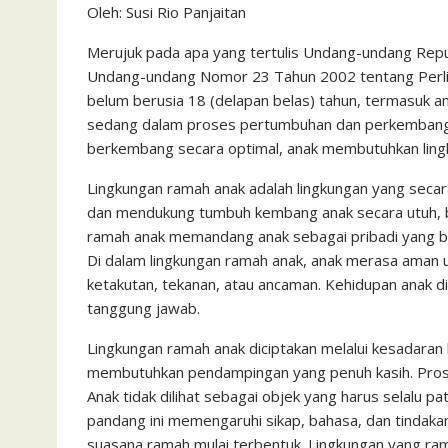
Oleh: Susi Rio Panjaitan
c
i
a
a
a
n
h
i
s
e
t
t
i
i
e
o
n
s
Merujuk pada apa yang tertulis Undang-undang Rep
Undang-undang Nomor 23 Tahun 2002 tentang Perlind
b
t
s
l
l
o
t
a
belum berusia 18 (delapan belas) tahun, termasuk a
o
e
A
M
g
sedang dalam proses pertumbuhan dan perkembanga
o
r
p
a
e
berkembang secara optimal, anak membutuhkan ling
k
p
i
Lingkungan ramah anak adalah lingkungan yang secara
l
dan mendukung tumbuh kembang anak secara utuh, baik
ramah anak memandang anak sebagai pribadi yang be
Di dalam lingkungan ramah anak, anak merasa aman unt
ketakutan, tekanan, atau ancaman. Kehidupan anak 
tanggung jawab.
Lingkungan ramah anak diciptakan melalui kesadara
membutuhkan pendampingan yang penuh kasih. Proses
Anak tidak dilihat sebagai objek yang harus selalu pa
pandang ini memengaruhi sikap, bahasa, dan tindaka
suasana ramah mulai terbentuk. Lingkungan yang ramah 