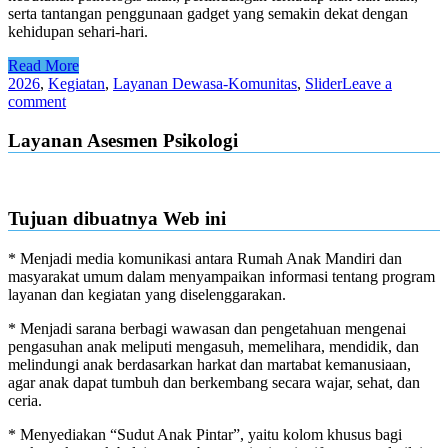
serta tantangan penggunaan gadget yang semakin dekat dengan
kehidupan sehari-hari.
Read More
2026
,
Kegiatan
,
Layanan Dewasa-Komunitas
,
Slider
Leave a
comment
Layanan Asesmen Psikologi
Tujuan dibuatnya Web ini
* Menjadi media komunikasi antara Rumah Anak Mandiri dan
masyarakat umum dalam menyampaikan informasi tentang program
layanan dan kegiatan yang diselenggarakan.
* Menjadi sarana berbagi wawasan dan pengetahuan mengenai
pengasuhan anak meliputi mengasuh, memelihara, mendidik, dan
melindungi anak berdasarkan harkat dan martabat kemanusiaan,
agar anak dapat tumbuh dan berkembang secara wajar, sehat, dan
ceria.
* Menyediakan “Sudut Anak Pintar”, yaitu kolom khusus bagi