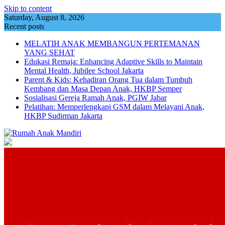
Skip to content
Saturday, August 8, 2026
Recent posts
MELATIH ANAK MEMBANGUN PERTEMANAN
YANG SEHAT
Edukasi Remaja: Enhancing Adaptive Skills to Maintain
Mental Health, Jubilee School Jakarta
Parent & Kids: Kehadiran Orang Tua dalam Tumbuh
Kembang dan Masa Depan Anak, HKBP Semper
Sosialisasi Gereja Ramah Anak, PGIW Jabar
Pelatihan: Memperlengkapi GSM dalam Melayani Anak,
HKBP Sudirman Jakarta