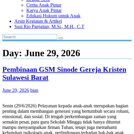
Cerita Anak Pintar
Karya Anak Pintar
Edukasi Hukum untuk Anak
Arsip Kegiatan & Artikel
Susi Rio Panjaitan, M.Si., M.H., C.T
Day:
June 29, 2026
Pembinaan GSM Sinode Gereja Kristen
Sulawesi Barat
June 29, 2026
bian
Senin (29/6/2026) Pelayanan kepada anak-anak merupakan bagian
penting dalam membangun generasi yang bertumbuh secara rohani,
emosional, dan sosial. Di tengah perkembangan zaman yang
semakin pesat, para guru Sekolah Minggu tidak hanya dituntut
mampu menyampaikan firman Tuhan, tetapi juga memahami
kebutuhan psikologis anak, perlindungan terhadap hak-hak anak,