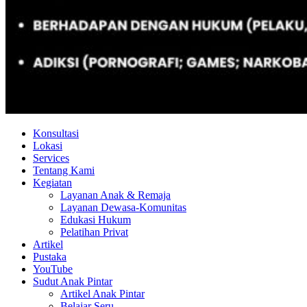
Konsultasi
Lokasi
Services
Tentang Kami
Kegiatan
Layanan Anak & Remaja
Layanan Dewasa-Komunitas
Edukasi Hukum
Pelatihan Privat
Artikel
Pustaka
YouTube
Sudut Anak Pintar
Artikel Anak Pintar
Belajar Seru