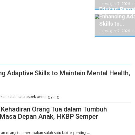
August 7, 2026
Edukasi Remaj
Enhancing Ada
Skills to...
August 7, 2026
g Adaptive Skills to Maintain Mental Health,
kan salah satu aspek penting yang …
: Kehadiran Orang Tua dalam Tumbuh
Masa Depan Anak, HKBP Semper
ran orang tua merupakan salah satu faktor penting …