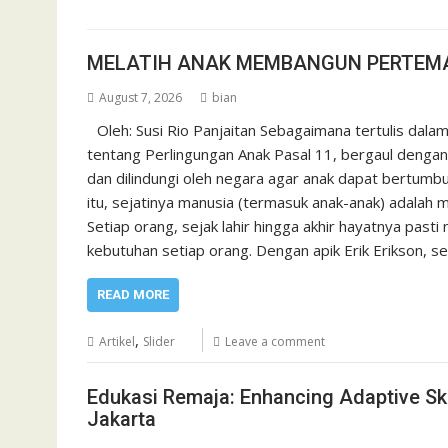
MELATIH ANAK MEMBANGUN PERTEM
August 7, 2026
bian
Oleh: Susi Rio Panjaitan Sebagaimana tertulis da
tentang Perlingungan Anak Pasal 11, bergaul dengan
dan dilindungi oleh negara agar anak dapat bertumb
itu, sejatinya manusia (termasuk anak-anak) adalah m
Setiap orang, sejak lahir hingga akhir hayatnya past
kebutuhan setiap orang. Dengan apik Erik Erikson, s
READ MORE
,
Artikel
Slider
Leave a comment
Edukasi Remaja: Enhancing Adaptive Skil
Jakarta