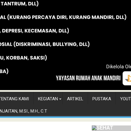
TENTANG KAMI
KEGIATAN
ARTIKEL
PUSTAKA
YOUT
MELATIH ANA
JAITAN, M.SI., M.H., C.T
MEMBANGUN
PERTEMANAN
SEHAT