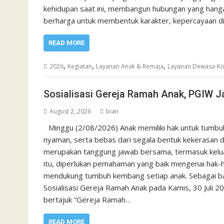
kehidupan saat ini, membangun hubungan yang hanga
berharga untuk membentuk karakter, kepercayaan d
READ MORE
,
,
,
2026
Kegiatan
Layanan Anak & Remaja
Layanan Dewasa-Ko
Sosialisasi Gereja Ramah Anak, PGIW J
August 2, 2026
bian
Minggu (2/08/2026) Anak memiliki hak untuk tumbu
nyaman, serta bebas dari segala bentuk kekerasan d
merupakan tanggung jawab bersama, termasuk kelua
itu, diperlukan pemahaman yang baik mengenai hak-
mendukung tumbuh kembang setiap anak. Sebagai ba
Sosialisasi Gereja Ramah Anak pada Kamis, 30 Juli 2
bertajuk “Gereja Ramah…
READ MORE