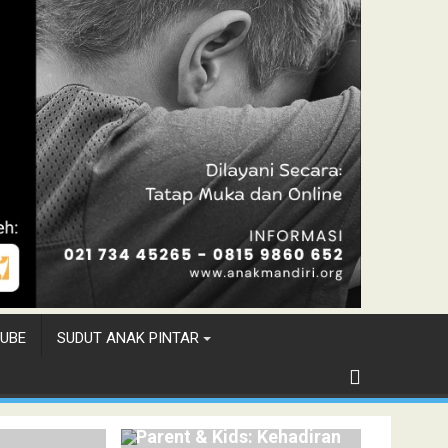
UBE
SUDUT ANAK PINTAR
K
 YANG
Parent & Kids: Kehadiran