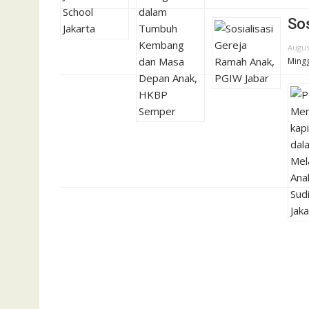
So
Augus
Mingg