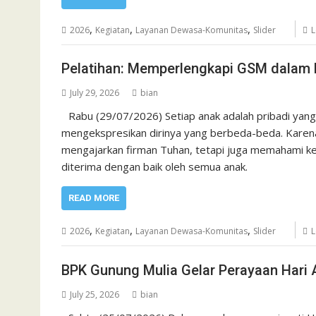
,
,
,
2026
Kegiatan
Layanan Dewasa-Komunitas
Slider
L
Pelatihan: Memperlengkapi GSM dalam 
July 29, 2026
bian
Rabu (29/07/2026) Setiap anak adalah pribadi yang
mengekspresikan dirinya yang berbeda-beda. Karena 
mengajarkan firman Tuhan, tetapi juga memahami ke
diterima dengan baik oleh semua anak.
READ MORE
,
,
,
2026
Kegiatan
Layanan Dewasa-Komunitas
Slider
L
BPK Gunung Mulia Gelar Perayaan Hari 
July 25, 2026
bian