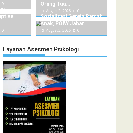
Orang Tua...
0
a:
August 3, 2026
0
ptive
Sosialisasi Gereja Ramah
Anak, PGIW Jabar
0
August 2, 2026
0
Layanan Asesmen Psikologi