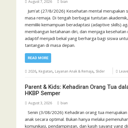
August 7, 2026
bian
Jum’at (27/8/2026) Kesehatan mental merupakan s
masa remaja. Di tengah berbagai tuntutan akademik,
memiliki kemampuan beradaptasi (adaptive skills) 
membangun ketahanan diri, dan menjaga kesehatan m
adaptif menjadi bekal yang berharga bagi siswa unt
tantangan di masa depan.
READ MORE
,
,
,
2026
Kegiatan
Layanan Anak & Remaja
Slider
Leav
Parent & Kids: Kehadiran Orang Tua d
HKBP Semper
August 3, 2026
bian
Senin (3/08/2026) Kehadiran orang tua merupakan
anak secara optimal. Bukan hanya melalui pemenuhan k
komunikasi, pendampingan, dan kasih sayang yang di