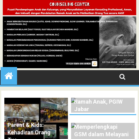
Sosialisasi Gereja
Ramah Anak, PGIW
Jabar
Pelatihan:
Parent & Kids:
Memperlengkapi
Kehadiran Orang
GSM dalam Melayani