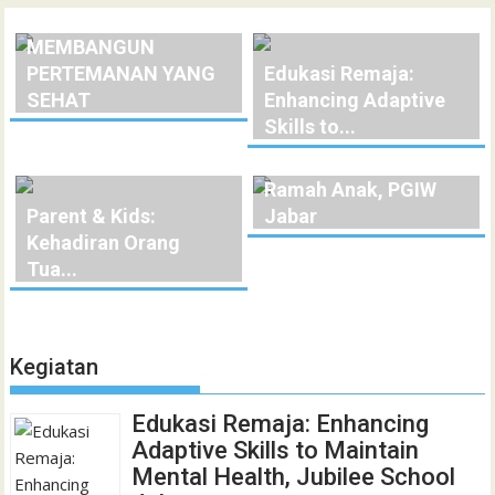
MELATIH ANAK
MEMBANGUN
PERTEMANAN YANG
Edukasi Remaja:
SEHAT
Enhancing Adaptive
Skills to...
Sosialisasi Gereja
Ramah Anak, PGIW
Parent & Kids:
Jabar
Kehadiran Orang
Tua...
Kegiatan
Edukasi Remaja: Enhancing
Adaptive Skills to Maintain
Mental Health, Jubilee School