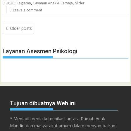
,
,
,
2026
Kegiatan
Layanan Anak & Remaja
Slider
Leave a comment
Posts
Older posts
navigation
Layanan Asesmen Psikologi
Tujuan dibuatnya Web ini
* Menjadi media komunikasi antara Rumah Anak
Mandiri dan masyarakat umum dalam menyampaikan