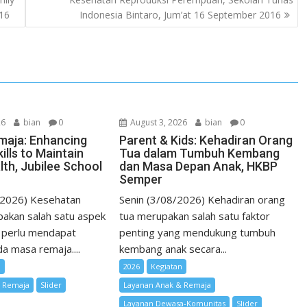
e
e
a
16
Indonesia Bintaro, Jum’at 16 September 2016
d
r
t
I
e
n
s
t
26
bian
0
August 3, 2026
bian
0
maja: Enhancing
Parent & Kids: Kehadiran Orang
ills to Maintain
Tua dalam Tumbuh Kembang
lth, Jubilee School
dan Masa Depan Anak, HKBP
Semper
/2026) Kesehatan
Senin (3/08/2026) Kehadiran orang
akan salah satu aspek
tua merupakan salah satu faktor
 perlu mendapat
penting yang mendukung tumbuh
a masa remaja....
kembang anak secara...
n
2026
Kegiatan
& Remaja
Slider
Layanan Anak & Remaja
Layanan Dewasa-Komunitas
Slider