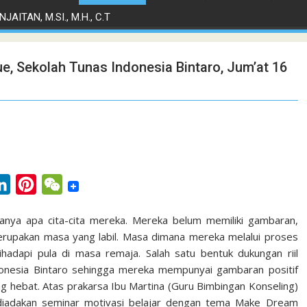
JAITAN, M.SI., M.H., C.T
e, Sekolah Tunas Indonesia Bintaro, Jum’at 16
L
P
W
i
i
e
anya apa cita-cita mereka. Mereka belum memiliki gambaran,
n
n
C
rupakan masa yang labil. Masa dimana mereka melalui proses
k
t
h
ihadapi pula di masa remaja. Salah satu bentuk dukungan riil
e
e
a
donesia Bintaro sehingga mereka mempunyai gambaran positif
hebat. Atas prakarsa Ibu Martina (Guru Bimbingan Konseling)
d
r
t
diadakan seminar motivasi belajar dengan tema Make Dream