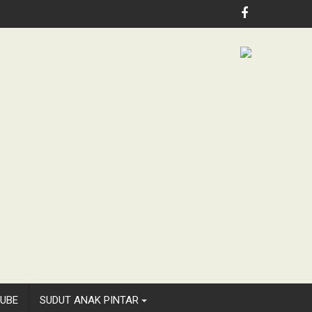
lth, Jubilee School Jakarta
UBE
SUDUT ANAK PINTAR