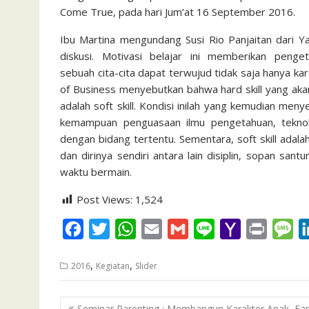
o
r
p
a
e
Come True, pada hari Jum’at 16 September 2016.
k
p
i
Ibu Martina mengundang Susi Rio Panjaitan dari Ya
l
diskusi. Motivasi belajar ini memberikan pen
sebuah cita-cita dapat terwujud tidak saja hanya ka
of Business menyebutkan bahwa hard skill yang aka
adalah soft skill. Kondisi inilah yang kemudian men
kemampuan penguasaan ilmu pengetahuan, teknolo
dengan bidang tertentu. Sementara, soft skill ada
dan dirinya sendiri antara lain disiplin, sopan san
waktu bermain.
Post Views:
1,524
F
T
W
E
G
L
Y
P
M
a
w
h
m
m
i
a
r
e
,
,
2016
Kegiatan
Slider
c
i
a
a
a
n
h
i
s
e
t
t
i
i
e
o
n
s
Post
Seminar Parenting : Membangun Karakter Anak, Fam