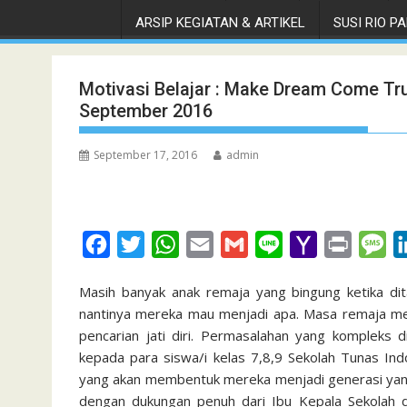
ARSIP KEGIATAN & ARTIKEL
SUSI RIO PAN
Motivasi Belajar : Make Dream Come Tru
September 2016
September 17, 2016
admin
F
T
W
E
G
L
Y
P
M
a
w
h
m
m
i
a
r
e
Masih banyak anak remaja yang bingung ketika dit
c
i
a
a
a
n
h
i
s
nantinya mereka mau menjadi apa. Masa remaja me
e
t
t
i
i
e
o
n
s
pencarian jati diri. Permasalahan yang kompleks d
b
t
s
l
l
o
t
a
kepada para siswa/i kelas 7,8,9 Sekolah Tunas In
yang akan membentuk mereka menjadi generasi yang 
o
e
A
M
g
dengan dukungan penuh dari Ibu Kepala Sekolah 