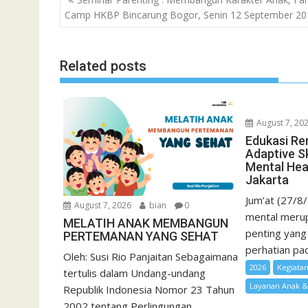
b
t
s
l
l
o
t
a
navigation
Camp HKBP Bincarung Bogor, Senin 12 September 20
o
e
A
M
g
o
r
p
a
e
k
p
i
Related posts
l
August 7, 20
Edukasi Re
Adaptive Sk
Mental Hea
Jakarta
Jum’at (27/8
August 7, 2026
bian
0
mental merup
MELATIH ANAK MEMBANGUN
penting yang
PERTEMANAN YANG SEHAT
perhatian pad
Oleh: Susi Rio Panjaitan Sebagaimana
2026
Kegiata
tertulis dalam Undang-undang
Layanan Anak 
Republik Indonesia Nomor 23 Tahun
2002 tentang Perlingungan...