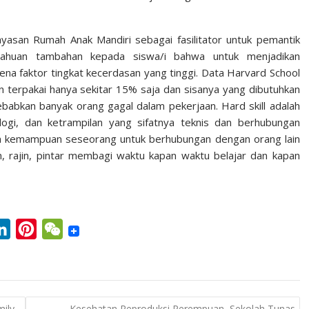
I
e
n
s
yasan Rumah Anak Mandiri sebagai fasilitator untuk pemantik
t
getahuan tambahan kepada siswa/i bahwa untuk menjadikan
rena faktor tingkat kecerdasan yang tinggi. Data Harvard School
n terpakai hanya sekitar 15% saja dan sisanya yang dibutuhkan
yebabkan banyak orang gagal dalam pekerjaan. Hard skill adalah
gi, dan ketrampilan yang sifatnya teknis dan berhubungan
lah kemampuan seseorang untuk berhubungan dengan orang lain
tun, rajin, pintar membagi waktu kapan waktu belajar dan kapan
L
P
W
i
i
e
n
n
C
k
t
h
ily
Kesehatan Reproduksi Perempuan, Sekolah Tunas