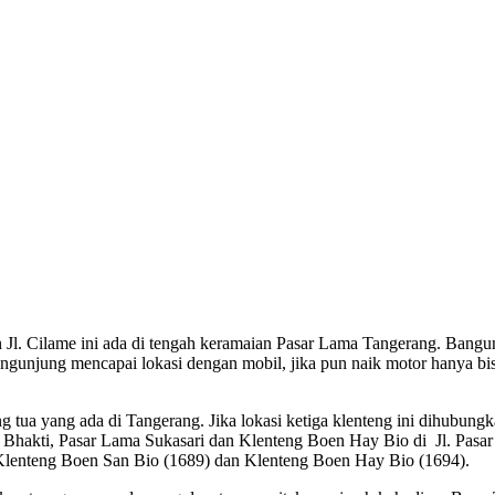
n Jl. Cilame ini ada di tengah keramaian Pasar Lama Tangerang. Bang
gunjung mencapai lokasi dengan mobil, jika pun naik motor hanya bisa
ng tua yang ada di Tangerang. Jika lokasi ketiga klenteng ini dihubu
l. Bhakti, Pasar Lama Sukasari dan Klenteng Boen Hay Bio di
Jl. Pasa
, Klenteng Boen San Bio (1689) dan Klenteng Boen Hay Bio (1694).