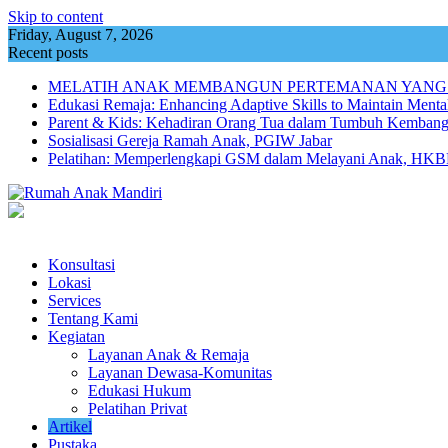
Skip to content
Friday, August 7, 2026
Recent posts
MELATIH ANAK MEMBANGUN PERTEMANAN YANG
Edukasi Remaja: Enhancing Adaptive Skills to Maintain Mental
Parent & Kids: Kehadiran Orang Tua dalam Tumbuh Kemba
Sosialisasi Gereja Ramah Anak, PGIW Jabar
Pelatihan: Memperlengkapi GSM dalam Melayani Anak, HKBP
Konsultasi
Lokasi
Services
Tentang Kami
Kegiatan
Layanan Anak & Remaja
Layanan Dewasa-Komunitas
Edukasi Hukum
Pelatihan Privat
Artikel
Pustaka