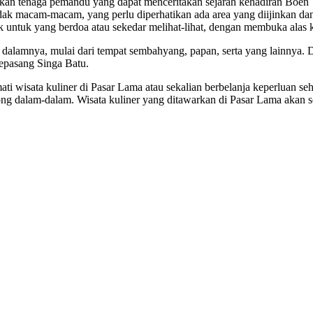
an tenaga pemandu yang dapat menceritakan sejarah kehadiran Boen 
idak macam-macam, yang perlu diperhatikan ada area yang diijinkan d
k untuk yang berdoa atau sekedar melihat-lihat, dengan membuka alas k
i dalamnya, mulai dari tempat sembahyang, papan, serta yang lainnya. 
 sepasang Singa Batu.
 wisata kuliner di Pasar Lama atau sekalian berbelanja keperluan seha
ng dalam-dalam. Wisata kuliner yang ditawarkan di Pasar Lama akan s