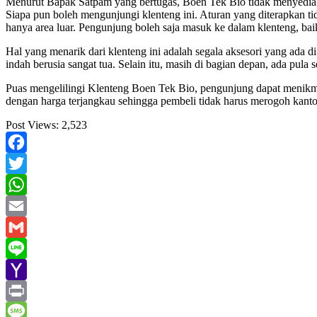
Menurut Bapak Satpam yang bertugas, Boen Tek Bio tidak menyediak
Siapa pun boleh mengunjungi klenteng ini. Aturan yang diterapkan t
hanya area luar. Pengunjung boleh saja masuk ke dalam klenteng, bai
Hal yang menarik dari klenteng ini adalah segala aksesori yang ada d
indah berusia sangat tua. Selain itu, masih di bagian depan, ada pula
Puas mengelilingi Klenteng Boen Tek Bio, pengunjung dapat menikmati
dengan harga terjangkau sehingga pembeli tidak harus merogoh kanto
Post Views:
2,523
Facebook
Twitter
WhatsApp
Email
Gmail
Line
Yahoo
Mail
Print