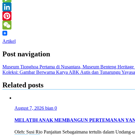
Message
LinkedIn
Pinterest
WeChat
Artikel
Post navigation
Museum Tionghoa Pertama di Nusantara, Museum Benteng Heritage
Koleksi: Gambar Berwarna Karya ABK Autis dan Tunarungu Yayas
Related posts
August 7, 2026
bian
0
MELATIH ANAK MEMBANGUN PERTEMANAN YAN
Oleh: Susi Rio Panjaitan Sebagaimana tertulis dalam Undang-