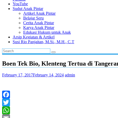
YouTube
Sudut Anak Pintar
Artikel Anak Pintar
Belajar Seru
Cerita Anak Pintar
Karya Anak Pintar
Edukasi Hukum untuk Anak
Arsip Kegiatan & Artikel
Susi Rio Panjaitan, M.Si., M.H., C.T
Boen Tek Bio, Klenteng Tertua di Tangera
February 17, 2017
February 14, 2024
admin
Facebook
Twitter