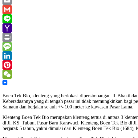
WhatsApp
Email
Gmail
Line
Yahoo
Mail
Print
Message
LinkedIn
Pinterest
WeChat
Boen Tek Bio, klenteng yang berlokasi dipersimpangan Jl. Bhakti da
Keberadaannya yang di tengah pasar ini tidak memungkinkan bagi pen
Samaun dan berjalan sejauh +/- 100 meter ke kawasan Pasar Lama.
Klenteng Boen Tek Bio merupakan klenteng tertua di antara 3 klente
di Jl. KS. Tubun, Pasar Baru Karawaci, Klenteng Boen Tek Bio di J
berjarak 5 tahun, yakni dimulai dari Klenteng Boen Tek Bio (1684)