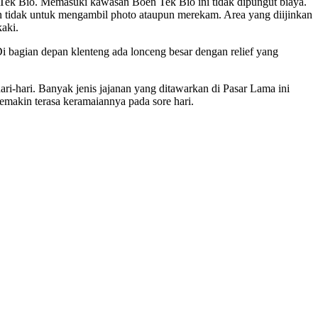
Tek Bio. Memasuki kawasan Boen Tek Bio ini tidak dipungut biaya.
an tidak untuk mengambil photo ataupun merekam. Area yang diijinkan
aki.
Di bagian depan klenteng ada lonceng besar dengan relief yang
ri-hari. Banyak jenis jajanan yang ditawarkan di Pasar Lama ini
emakin terasa keramaiannya pada sore hari.