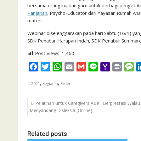
bersama orangtua dan guru untuk berbagi pengetah
Panjaitan
, Psycho-Educator dari Yayasan Rumah An
materi.
Webinar diselenggarakan pada hari Sabtu (16/1) yang
SDK Penabur Harapan Indah, SDK Penabur Summarec
Post Views:
1,460
F
T
W
E
G
L
Y
P
M
a
w
h
m
m
i
a
r
e
,
,
2021
Kegiatan
Slider
c
i
a
a
a
n
h
i
s
e
t
t
i
i
e
o
n
s
Post
Pelatihan untuk Caregivers ABK : Berprestasi Walau
b
t
s
l
l
o
t
a
navigation
Menyandang Disleksia (Online)
o
e
A
M
g
o
r
p
a
e
k
p
i
Related posts