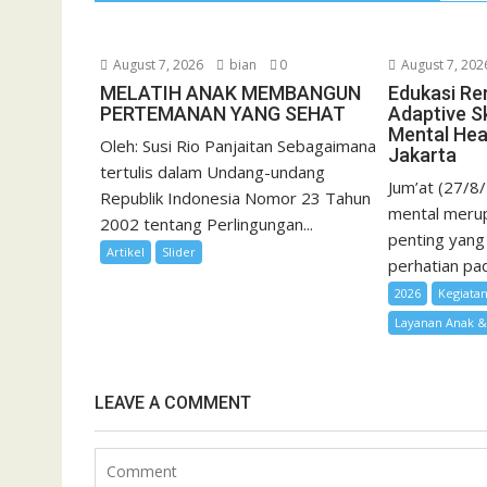
l
August 7, 2026
bian
0
August 7, 202
MELATIH ANAK MEMBANGUN
Edukasi Re
PERTEMANAN YANG SEHAT
Adaptive Sk
Mental Hea
Oleh: Susi Rio Panjaitan Sebagaimana
Jakarta
tertulis dalam Undang-undang
Jum’at (27/8
Republik Indonesia Nomor 23 Tahun
mental merup
2002 tentang Perlingungan...
penting yang
Artikel
Slider
perhatian pad
2026
Kegiata
Layanan Anak 
LEAVE A COMMENT