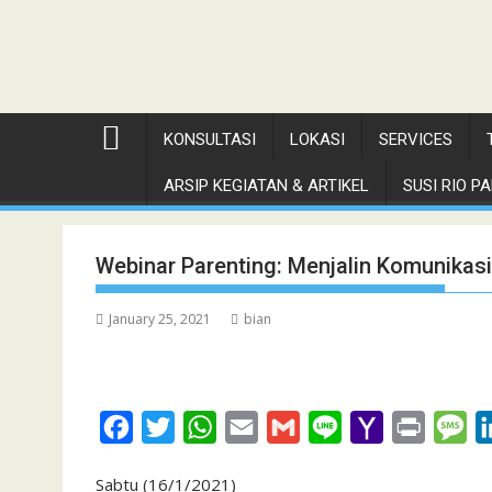
KONSULTASI
LOKASI
SERVICES
ARSIP KEGIATAN & ARTIKEL
SUSI RIO PAN
Webinar Parenting: Menjalin Komunikasi
January 25, 2021
bian
F
T
W
E
G
L
Y
P
M
a
w
h
m
m
i
a
r
e
Sabtu (16/1/2021)