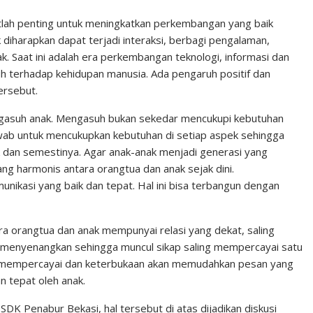
n
n
C
k
t
h
atlah penting untuk meningkatkan perkembangan yang baik
k diharapkan dapat terjadi interaksi, berbagi pengalaman,
e
e
a
 Saat ini adalah era perkembangan teknologi, informasi dan
d
r
t
 terhadap kehidupan manusia. Ada pengaruh positif dan
I
e
ersebut.
n
s
gasuh anak. Mengasuh bukan sekedar mencukupi kebutuhan
t
awab untuk mencukupkan kebutuhan di setiap aspek sehingga
dan semestinya. Agar anak-anak menjadi generasi yang
 yang harmonis antara orangtua dan anak sejak dini.
omunikasi yang baik dan tepat. Hal ini bisa terbangun dengan
ara orangtua dan anak mempunyai relasi yang dekat, saling
 menyenangkan sehingga muncul sikap saling mempercayai satu
ing mempercayai dan keterbukaan akan memudahkan pesan yang
n tepat oleh anak.
DK Penabur Bekasi, hal tersebut di atas dijadikan diskusi