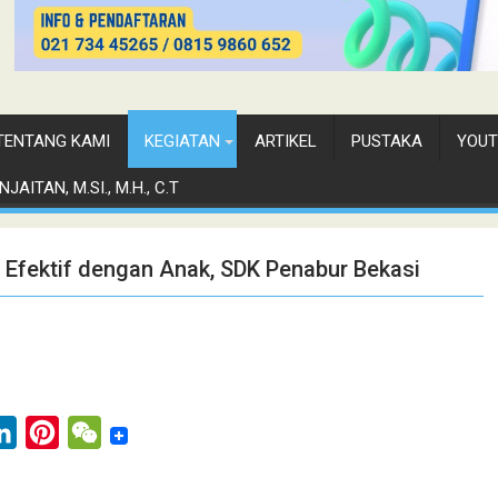
TENTANG KAMI
KEGIATAN
ARTIKEL
PUSTAKA
YOUT
JAITAN, M.SI., M.H., C.T
 Efektif dengan Anak, SDK Penabur Bekasi
L
P
W
i
i
e