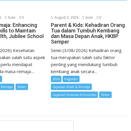
t
6
bian
0
August 3, 2026
bian
0
maja: Enhancing
Parent & Kids: Kehadiran Orang
ills to Maintain
Tua dalam Tumbuh Kembang
lth, Jubilee School
dan Masa Depan Anak, HKBP
Semper
/2026) Kesehatan
Senin (3/08/2026) Kehadiran orang
akan salah satu aspek
tua merupakan salah satu faktor
 perlu mendapat
penting yang mendukung tumbuh
a masa remaja....
kembang anak secara...
n
2026
Kegiatan
& Remaja
Slider
Layanan Anak & Remaja
Layanan Dewasa-Komunitas
Slider