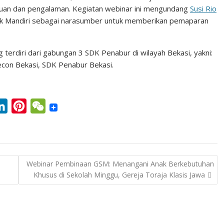
uan dan pengalaman. Kegiatan webinar ini mengundang
Susi Rio
ak Mandiri sebagai narasumber untuk memberikan pemaparan
 terdiri dari gabungan 3 SDK Penabur di wilayah Bekasi, yakni:
on Bekasi, SDK Penabur Bekasi.
L
P
W
i
i
e
n
n
C
k
t
h
Webinar Pembinaan GSM: Menangani Anak Berkebutuhan
e
e
a
Khusus di Sekolah Minggu, Gereja Toraja Klasis Jawa
d
r
t
I
e
n
s