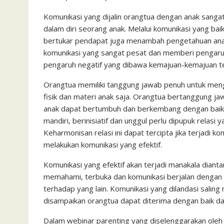
c
i
a
a
a
n
h
i
s
e
t
t
i
i
e
o
n
s
Komunikasi yang dijalin orangtua dengan anak sang
dalam diri seorang anak. Melalui komunikasi yang bai
b
t
s
l
l
o
t
a
bertukar pendapat juga menambah pengetahuan anak.
o
e
A
M
g
komunikasi yang sangat pesat dan memberi pengaruh
o
r
p
a
e
pengaruh negatif yang dibawa kemajuan-kemajuan t
k
p
i
Orangtua memiliki tanggung jawab penuh untuk men
l
fisik dan materi anak saja. Orangtua bertanggung j
anak dapat bertumbuh dan berkembang dengan baik 
mandiri, berinisiatif dan unggul perlu dipupuk relasi
Keharmonisan relasi ini dapat tercipta jika terjadi k
melakukan komunikasi yang efektif.
Komunikasi yang efektif akan terjadi manakala diant
memahami, terbuka dan komunikasi berjalan dengan
terhadap yang lain. Komunikasi yang dilandasi sal
disampaikan orangtua dapat diterima dengan baik da
Dalam webinar parenting yang diselenggarakan oleh S