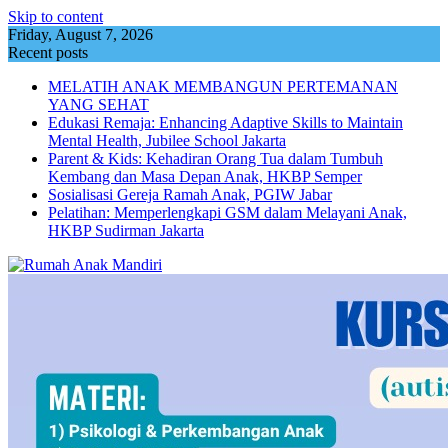
Skip to content
Friday, August 7, 2026
Recent posts
MELATIH ANAK MEMBANGUN PERTEMANAN
YANG SEHAT
Edukasi Remaja: Enhancing Adaptive Skills to Maintain
Mental Health, Jubilee School Jakarta
Parent & Kids: Kehadiran Orang Tua dalam Tumbuh
Kembang dan Masa Depan Anak, HKBP Semper
Sosialisasi Gereja Ramah Anak, PGIW Jabar
Pelatihan: Memperlengkapi GSM dalam Melayani Anak,
HKBP Sudirman Jakarta