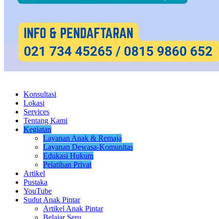
Konsultasi
Lokasi
Services
Tentang Kami
Kegiatan
Layanan Anak & Remaja
Layanan Dewasa-Komunitas
Edukasi Hukum
Pelatihan Privat
Artikel
Pustaka
YouTube
Sudut Anak Pintar
Artikel Anak Pintar
Belajar Seru