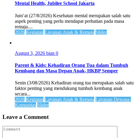
Mental Health, Jubilee School Jakarta
Jum’at (27/8/2026) Kesehatan mental merupakan salah satu
aspek penting yang perlu mendapat perhatian pada masa
remaja....
2026
Kegiatan
Layanan Anak & Remaja
Slider
August 3, 2026
bian
0
Parent & Kids: Kehadiran Orang Tua dalam Tumbuh
Kembang dan Masa Depan Anak, HKBP Semper
Senin (3/08/2026) Kehadiran orang tua merupakan salah satu
faktor penting yang mendukung tumbuh kembang anak
secara...
2026
Kegiatan
Layanan Anak & Remaja
Layanan Dewasa-
Komunitas
Slider
Leave a Comment