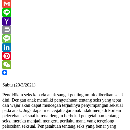
Email
Gmail
Line
Yahoo
Mail
Print
Message
LinkedIn
Pinterest
WeChat
Sabtu (20/3/2021)
Pendidikan seks kepada anak sangat penting untuk diberikan sejak
dini. Dengan anak memiliki pengetahuan tentang seks yang tepat
dan wajar akan dapat mencegah terjadinya penyimpangan seksual
pada anak. Juga dapat mencegah agar anak tidak menjadi korban
pelecehan seksual karena dengan berbekal pengetahuan tentang
seks, mereka menjadi mengerti perilaku mana yang tergolong
pelecehan seksual. Pengetahuan tentang seks yang benar yang