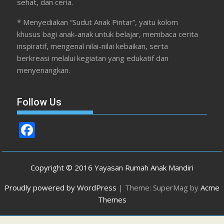
sehat, dan ceria.
* Menyediakan “Sudut Anak Pintar”, yaitu kolom
khusus bagi anak-anak untuk belajar, membaca cerita
inspiratif, mengenal nilai-nilai kebaikan, serta
berkreasi melalui kegiatan yang edukatif dan
menyenangkan.
Follow Us
F
ac
e
Copyright © 2016 Yayasan Rumah Anak Mandiri
b
Proudly powered by WordPress
|
Theme: SuperMag by
Acme
o
Themes
o