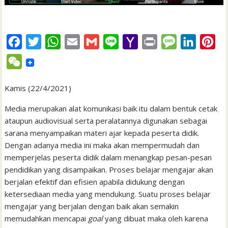
F
T
W
E
G
L
Y
P
M
L
P
a
w
h
m
m
i
a
r
e
i
i
W
c
i
a
a
a
n
h
i
s
n
n
e
e
t
t
i
i
e
o
n
s
k
t
Kamis (22/4/2021)
C
b
t
s
l
l
o
t
a
e
e
h
Media merupakan alat komunikasi baik itu dalam bentuk cetak
o
e
A
M
g
d
r
ataupun audiovisual serta peralatannya digunakan sebagai
a
sarana menyampaikan materi ajar kepada peserta didik.
o
r
p
a
e
I
e
t
Dengan adanya media ini maka akan mempermudah dan
k
p
i
n
s
memperjelas peserta didik dalam menangkap pesan-pesan
l
t
pendidikan yang disampaikan. Proses belajar mengajar akan
berjalan efektif dan efisien apabila didukung dengan
ketersediaan media yang mendukung. Suatu proses belajar
mengajar yang berjalan dengan baik akan semakin
memudahkan mencapai
goal
yang dibuat maka oleh karena