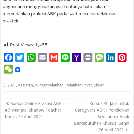
bagaimana menggunakannya, tentunya hal ini akan
memudahkan praktisi ABK pada saat mereka melakukan
praktek.
Post Views:
1,455
F
T
W
E
G
L
Y
P
M
L
P
a
w
h
m
m
i
a
r
e
i
i
W
c
i
a
a
a
n
h
i
s
n
n
e
e
t
t
i
i
e
o
n
s
k
t
,
,
,
,
2021
Kegiatan
Kursus/Pelatihan
Pelatihan Privat
Slider
C
b
t
s
l
l
o
t
a
e
e
h
Post
o
e
A
M
g
d
r
Kursus Online Praktisi ABK
Kursus 40 Jam untuk
a
navigation
#7: Menjadi Shadow Teacher,
Caregivers ABK : Pendidikan
o
r
p
a
e
I
e
t
Kamis 15 April 2021
Seks untuk Anak
k
p
i
n
s
Berkebutuhan Khusus, Senin
l
t
26 April 2021