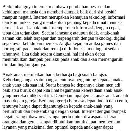
Berkembangnya internet membawa perubahan besar dalam
kehidupan manusia dan memberi dampak baik dari sisi positif
maupun negatif. Internet merupakan kemajuan teknologi informasi
dan komunikasi yang memberikan peluang kepada umat manusia
termasuk anak-anak untuk memperoleh informasi dengan cepat,
tepat dan terjangkau. Secara langsung ataupun tidak, anak-anak
zaman kini telah terpapar dan terpengaruh dengan teknologi digital
sejak awal kehidupan mereka. Angka kejadian adiksi games dan
pornografi pada anak dan remaja di Indonesia meningkat setiap
tahunnya. Jika tidak segera ditangani, hal ini akan dapat
menimbulkan dampak perilaku pada anak dan akan memengaruhi
diri dan lingkungannya.
Anak-anak merupakan harta berharga bagi suatu bangsa.
Keberlangsungan satu bangsa tentunya bergantung kepada anak-
anak yang ada saat ini. Suatu bangsa ke depannya akan menjadi
baik atau buruk dapat kita lihat bagaimana keberadaan anak-anak
yang mereka miliki saat ini. Demikian juga gereja, anak-anak adalah
masa depan gereja. Berharap gereja bermasa depan indah dan cerah,
tentunya hanya dapat digantungkan kepada anak-anak yang
bertumbuh dan berkembang dengan sehat. Internet dengan dampak
negatif yang dibawanya, sangat perlu untuk diwaspadai. Peran
orangtua dan gereja sangat dibutuhkan untuk dapat memberikan
layanan yang maksimal dan optimal kepada anak agar dapat