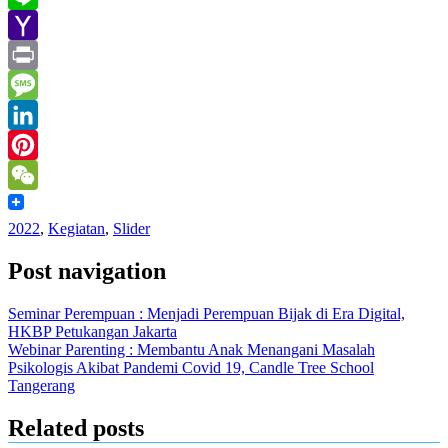
Line
Yahoo
Mail
Print
Message
LinkedIn
Pinterest
WeChat
2022
,
Kegiatan
,
Slider
Post navigation
Seminar Perempuan : Menjadi Perempuan Bijak di Era Digital,
HKBP Petukangan Jakarta
Webinar Parenting : Membantu Anak Menangani Masalah
Psikologis Akibat Pandemi Covid 19, Candle Tree School
Tangerang
Related posts