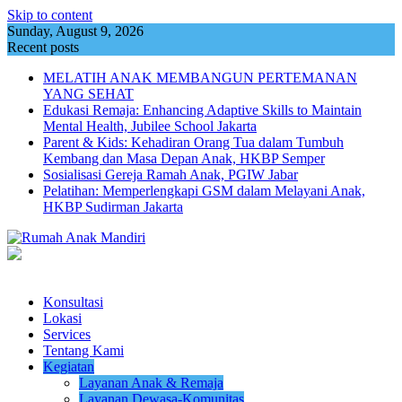
Skip to content
Sunday, August 9, 2026
Recent posts
MELATIH ANAK MEMBANGUN PERTEMANAN
YANG SEHAT
Edukasi Remaja: Enhancing Adaptive Skills to Maintain
Mental Health, Jubilee School Jakarta
Parent & Kids: Kehadiran Orang Tua dalam Tumbuh
Kembang dan Masa Depan Anak, HKBP Semper
Sosialisasi Gereja Ramah Anak, PGIW Jabar
Pelatihan: Memperlengkapi GSM dalam Melayani Anak,
HKBP Sudirman Jakarta
Konsultasi
Lokasi
Services
Tentang Kami
Kegiatan
Layanan Anak & Remaja
Layanan Dewasa-Komunitas