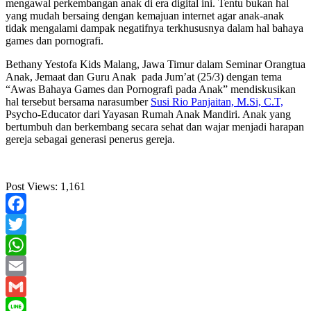
mengawal perkembangan anak di era digital ini. Tentu bukan hal
yang mudah bersaing dengan kemajuan internet agar anak-anak
tidak mengalami dampak negatifnya terkhususnya dalam hal bahaya
games dan pornografi.
Bethany Yestofa Kids Malang, Jawa Timur dalam Seminar Orangtua
Anak, Jemaat dan Guru Anak pada Jum’at (25/3) dengan tema
“Awas Bahaya Games dan Pornografi pada Anak” mendiskusikan
hal tersebut bersama narasumber
Susi Rio Panjaitan, M.Si, C.T,
Psycho-Educator dari Yayasan Rumah Anak Mandiri. Anak yang
bertumbuh dan berkembang secara sehat dan wajar menjadi harapan
gereja sebagai generasi penerus gereja.
Post Views:
1,161
Facebook
Twitter
WhatsApp
Email
Gmail