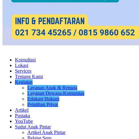
Konsultasi
Lokasi
Services
Tentang Kami
Kegiatan
Layanan Anak & Remaja
Layanan Dewasa-Komunitas
Edukasi Hukum
Pelatihan Privat
Artikel
Pustaka
YouTube
Sudut Anak Pintar
Artikel Anak Pintar
Belajar Seru