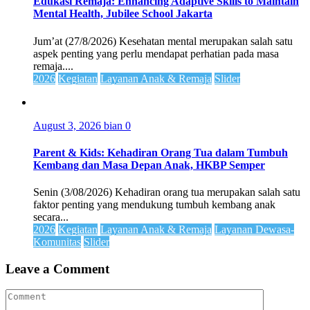
Edukasi Remaja: Enhancing Adaptive Skills to Maintain
Mental Health, Jubilee School Jakarta
Jum’at (27/8/2026) Kesehatan mental merupakan salah satu
aspek penting yang perlu mendapat perhatian pada masa
remaja....
2026
Kegiatan
Layanan Anak & Remaja
Slider
August 3, 2026
bian
0
Parent & Kids: Kehadiran Orang Tua dalam Tumbuh
Kembang dan Masa Depan Anak, HKBP Semper
Senin (3/08/2026) Kehadiran orang tua merupakan salah satu
faktor penting yang mendukung tumbuh kembang anak
secara...
2026
Kegiatan
Layanan Anak & Remaja
Layanan Dewasa-
Komunitas
Slider
Leave a Comment