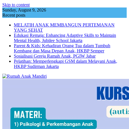
Skip to content
Sunday, August 9, 2026
Recent posts
MELATIH ANAK MEMBANGUN PERTEMANAN
YANG SEHAT
Edukasi Remaja: Enhancing Adaptive Skills to Maintain
Mental Health, Jubilee School Jakarta
Parent & Kids: Kehadiran Orang Tua dalam Tumbuh
Kembang dan Masa Depan Anak, HKBP Semper
Sosialisasi Gereja Ramah Anak, PGIW Jabar
Pelatihan: Memperlengkapi GSM dalam Melayani Anak,
HKBP Sudirman Jakarta