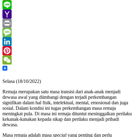
Gmail
Line
Yahoo
Mail
Print
Message
LinkedIn
Pinterest
WeChat
Selasa (18/10/2022)
Remaja merupakan satu masa transisi dari anak-anak menjadi
dewasa awal yang diimbangi dengan terjadi perkembangan
signifikan dalam hal fisik, intelektual, mental, emosional dan juga
sosial. Dalam kondisi ini tugas perkembangan masa remaja
meningkat pula. Di masa ini remaja dituntut meninggalkan perilaku
kekanak-kanakan kepada sikap dan perilaku menjadi pribadi
dewasa.
Masa remaja adalah masa
special
yang penting dan perlu