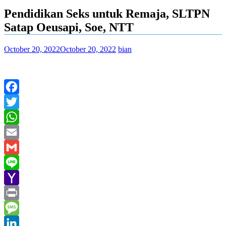
Pendidikan Seks untuk Remaja, SLTPN
Satap Oeusapi, Soe, NTT
October 20, 2022
October 20, 2022
bian
Facebook
Twitter
WhatsApp
Email
Gmail
Line
Yahoo
Mail
Print
Message