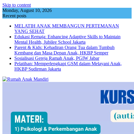
Skip to content
Monday, August 10, 2026
Recent posts
MELATIH ANAK MEMBANGUN PERTEMANAN
YANG SEHAT
Edukasi Remaja: Enhancing Adaptive Skills to Maintain
Mental Health, Jubilee School Jakarta
Parent & Kids: Kehadiran Orang Tua dalam Tumbuh
Kembang dan Masa Depan Anak, HKBP Semper
Sosialisasi Gereja Ramah Anak, PGIW Jabar
Pelatihan: Memperlengkapi GSM dalam Melayani Anak,
HKBP Sudirman Jakarta