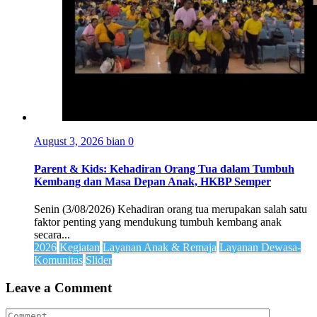
August 3, 2026
bian
0
Parent & Kids: Kehadiran Orang Tua dalam Tumbuh
Kembang dan Masa Depan Anak, HKBP Semper
Senin (3/08/2026) Kehadiran orang tua merupakan salah satu
faktor penting yang mendukung tumbuh kembang anak
secara...
2026
Kegiatan
Layanan Anak & Remaja
Layanan Dewasa-
Komunitas
Slider
Leave a Comment