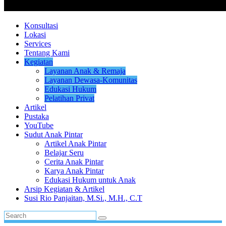
Konsultasi
Lokasi
Services
Tentang Kami
Kegiatan
Layanan Anak & Remaja
Layanan Dewasa-Komunitas
Edukasi Hukum
Pelatihan Privat
Artikel
Pustaka
YouTube
Sudut Anak Pintar
Artikel Anak Pintar
Belajar Seru
Cerita Anak Pintar
Karya Anak Pintar
Edukasi Hukum untuk Anak
Arsip Kegiatan & Artikel
Susi Rio Panjaitan, M.Si., M.H., C.T