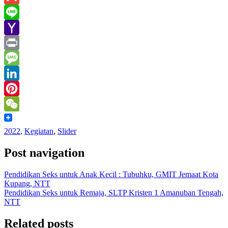
Gmail
Line
Yahoo
Mail
Print
Message
LinkedIn
Pinterest
WeChat
2022
,
Kegiatan
,
Slider
Post navigation
Pendidikan Seks untuk Anak Kecil : Tubuhku, GMIT Jemaat Kota
Kupang, NTT
Pendidikan Seks untuk Remaja, SLTP Kristen 1 Amanuban Tengah,
NTT
Related posts