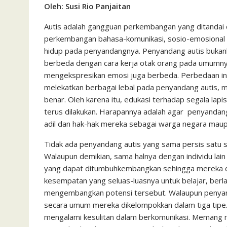
Oleh: Susi Rio Panjaitan
c
i
a
a
a
n
h
i
s
e
t
t
i
i
e
o
n
s
Autis adalah gangguan perkembangan yang ditandai 
perkembangan bahasa-komunikasi, sosio-emosional d
b
t
s
l
l
o
t
a
hidup pada penyandangnya. Penyandang autis bukanl
o
e
A
M
g
berbeda dengan cara kerja otak orang pada umumnya
o
r
p
a
e
mengekspresikan emosi juga berbeda. Perbedaan ini
k
p
i
melekatkan berbagai lebal pada penyandang autis, mis
benar. Oleh karena itu, edukasi terhadap segala la
l
terus dilakukan. Harapannya adalah agar penyandan
adil dan hak-hak mereka sebagai warga negara maupu
Tidak ada penyandang autis yang sama persis satu s
Walaupun demikian, sama halnya dengan individu lain 
yang dapat ditumbuhkembangkan sehingga mereka da
kesempatan yang seluas-luasnya untuk belajar, berl
mengembangkan potensi tersebut. Walaupun penyanda
secara umum mereka dikelompokkan dalam tiga tipe. 
mengalami kesulitan dalam berkomunikasi. Memang