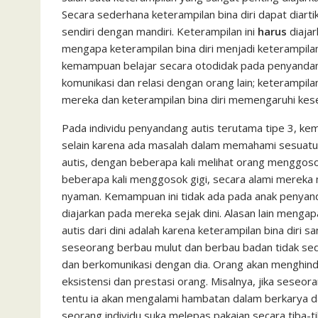
Secara sederhana keterampilan bina diri dapat diar
sendiri dengan mandiri. Keterampilan ini
harus
diajar
mengapa keterampilan bina diri menjadi keterampil
kemampuan belajar secara otodidak pada penyandang
komunikasi dan relasi dengan orang lain; keterampila
mereka dan keterampilan bina diri memengaruhi kes
Pada individu penyandang autis terutama tipe 3, kem
selain karena ada masalah dalam memahami sesuatu,
autis, dengan beberapa kali melihat orang menggos
beberapa kali menggosok gigi, secara alami mereka
nyaman. Kemampuan ini tidak ada pada anak penyandan
diajarkan pada mereka sejak dini. Alasan lain menga
autis dari dini adalah karena keterampilan bina diri 
seseorang berbau mulut dan berbau badan tidak se
dan berkomunikasi dengan dia. Orang akan menghinda
eksistensi dan prestasi orang. Misalnya, jika sese
tentu ia akan mengalami hambatan dalam berkarya dan
seorang individu suka melepas pakaian secara tiba-t