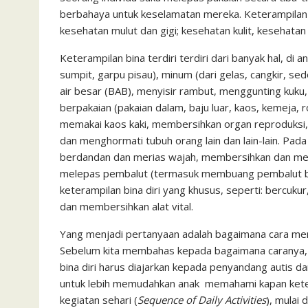
berbahaya untuk keselamatan mereka. Keterampilan 
kesehatan mulut dan gigi; kesehatan kulit, kesehatan 
Keterampilan bina terdiri terdiri dari banyak hal, di
sumpit, garpu pisau), minum (dari gelas, cangkir, se
air besar (BAB), menyisir rambut, menggunting kuku, 
berpakaian (pakaian dalam, baju luar, kaos, kemeja, rok
memakai kaos kaki, membersihkan organ reproduksi
dan menghormati tubuh orang lain dan lain-lain. Pada
berdandan dan merias wajah, membersihkan dan mera
melepas pembalut (termasuk membuang pembalut bek
keterampilan bina diri yang khusus, seperti: bercuku
dan membersihkan alat vital.
Yang menjadi pertanyaan adalah bagaimana cara men
Sebelum kita membahas kepada bagaimana caranya, 
bina diri harus diajarkan kepada penyandang autis dari
untuk lebih memudahkan anak memahami kapan keteram
kegiatan sehari (
Sequence of Daily Activities
), mulai 