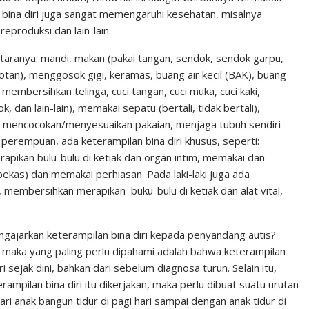
bina diri juga sangat memengaruhi kesehatan, misalnya
reproduksi dan lain-lain.
 antaranya: mandi, makan (pakai tangan, sendok, sendok garpu,
dotan), menggosok gigi, keramas, buang air kecil (BAK), buang
membersihkan telinga, cuci tangan, cuci muka, cuci kaki,
, dan lain-lain), memakai sepatu (bertali, tidak bertali),
, mencocokan/menyesuaikan pakaian, menjaga tubuh sendiri
 perempuan, ada keterampilan bina diri khusus, seperti:
pikan bulu-bulu di ketiak dan organ intim, memakai dan
as) dan memakai perhiasan. Pada laki-laki juga ada
r, membersihkan merapikan buku-bulu di ketiak dan alat vital,
gajarkan keterampilan bina diri kepada penyandang autis?
maka yang paling perlu dipahami adalah bahwa keterampilan
 sejak dini, bahkan dari sebelum diagnosa turun. Selain itu,
pilan bina diri itu dikerjakan, maka perlu dibuat suatu urutan
dari anak bangun tidur di pagi hari sampai dengan anak tidur di