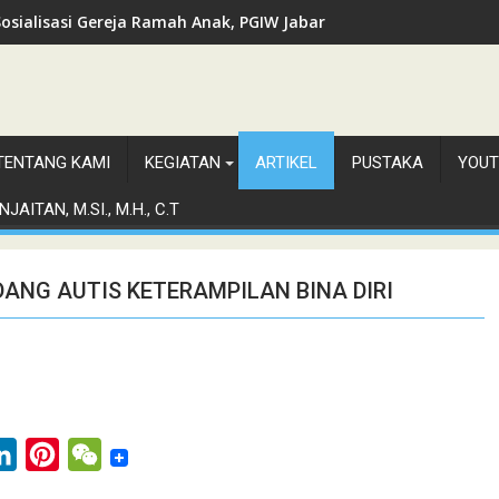
Sosialisasi Gereja Ramah Anak, PGIW Jabar
TENTANG KAMI
KEGIATAN
ARTIKEL
PUSTAKA
YOUT
JAITAN, M.SI., M.H., C.T
ANG AUTIS KETERAMPILAN BINA DIRI
L
P
W
i
i
e