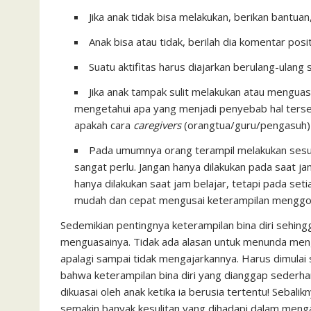
Jika anak tidak bisa melakukan, berikan bantuan
Anak bisa atau tidak, berilah dia komentar posi
Suatu aktifitas harus diajarkan berulang-ulan
Jika anak tampak sulit melakukan atau menguasai
mengetahui apa yang menjadi penyebab hal terseb
apakah cara
caregivers
(orangtua/guru/pengasuh) ti
Pada umumnya orang terampil melakukan sesuat
sangat perlu. Jangan hanya dilakukan pada saat ja
hanya dilakukan saat jam belajar, tetapi pada se
mudah dan cepat mengusai keterampilan menggos
Sedemikian pentingnya keterampilan bina diri sehin
menguasainya. Tidak ada alasan untuk menunda meng
apalagi sampai tidak mengajarkannya. Harus dimulai s
bahwa keterampilan bina diri yang dianggap sederh
dikuasai oleh anak ketika ia berusia tertentu! Sebal
semakin banyak kesulitan yang dihadapi dalam menga