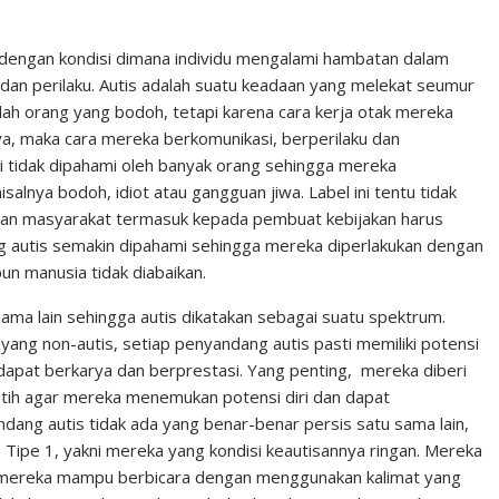
n
n
C
k
t
h
dengan kondisi dimana individu mengalami hambatan dalam
an perilaku. Autis adalah suatu keadaan yang melekat seumur
e
e
a
ah orang yang bodoh, tetapi karena cara kerja otak mereka
d
r
t
, maka cara mereka berkomunikasi, berperilaku dan
I
e
 tidak dipahami oleh banyak orang sehingga mereka
n
s
alnya bodoh, idiot atau gangguan jiwa. Label ini tentu tidak
pisan masyarakat termasuk kepada pembuat kebijakan harus
t
g autis semakin dipahami sehingga mereka diperlakukan dengan
n manusia tidak diabaikan.
ama lain sehingga autis dikatakan sebagai suatu spektrum.
yang non-autis, setiap penyandang autis pasti memiliki potensi
pat berkarya dan berprestasi. Yang penting, mereka diberi
atih agar mereka menemukan potensi diri dan dapat
ng autis tidak ada yang benar-benar persis satu sama lain,
Tipe 1, yakni mereka yang kondisi keautisannya ringan. Mereka
 mereka mampu berbicara dengan menggunakan kalimat yang