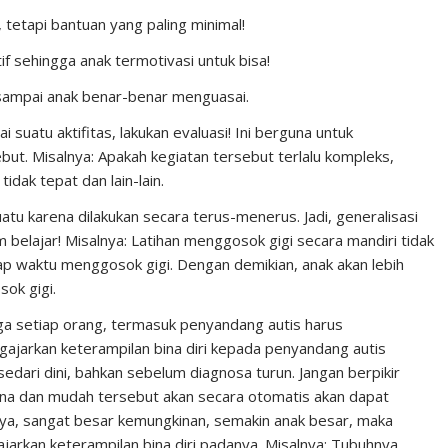
, tetapi bantuan yang paling minimal!
tif sehingga anak termotivasi untuk bisa!
g sampai anak benar-benar menguasai.
 suatu aktifitas, lakukan evaluasi! Ini berguna untuk
ut. Misalnya: Apakah kegiatan tersebut terlalu kompleks,
dak tepat dan lain-lain.
u karena dilakukan secara terus-menerus. Jadi, generalisasi
m belajar! Misalnya: Latihan menggosok gigi secara mandiri tidak
tiap waktu menggosok gigi. Dengan demikian, anak akan lebih
ok gigi.
gga setiap orang, termasuk penyandang autis harus
ajarkan keterampilan bina diri kepada penyandang autis
edari dini, bahkan sebelum diagnosa turun. Jangan berpikir
ana dan mudah tersebut akan secara otomatis akan dapat
iknya, sangat besar kemungkinan, semakin anak besar, maka
jarkan keterampilan bina diri padanya. Misalnya: Tubuhnya