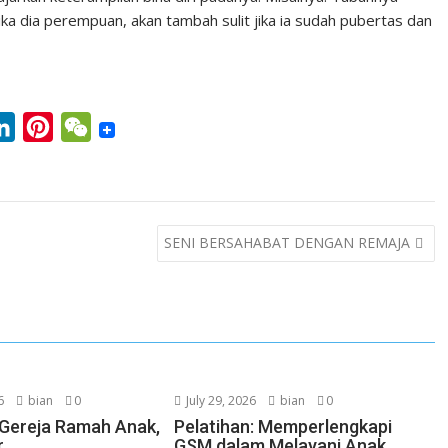
jika dia perempuan, akan tambah sulit jika ia sudah pubertas dan
L
P
W
i
i
e
n
n
C
k
t
h
SENI BERSAHABAT DENGAN REMAJA
e
e
a
d
r
t
I
e
n
s
t
6
bian
0
July 29, 2026
bian
0
i Gereja Ramah Anak,
Pelatihan: Memperlengkapi
r
GSM dalam Melayani Anak,