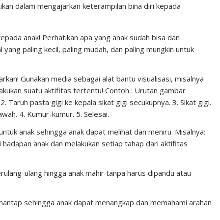
tikan dalam mengajarkan keterampilan bina diri kepada
kepada anak! Perhatikan apa yang anak sudah bisa dan
l yang paling kecil, paling mudah, dan paling mungkin untuk
jarkan! Gunakan media sebagai alat bantu visualisasi, misalnya
ukan suatu aktifitas tertentu! Contoh : Urutan gambar
2. Taruh pasta gigi ke kepala sikat gigi secukupnya. 3. Sikat gigi.
wah. 4. Kumur-kumur. 5. Selesai.
 untuk anak sehingga anak dapat melihat dan meniru. Misalnya:
 hadapan anak dan melakukan setiap tahap dari aktifitas
erulang-ulang hingga anak mahir tanpa harus dipandu atau
us mantap sehingga anak dapat menangkap dan memahami arahan