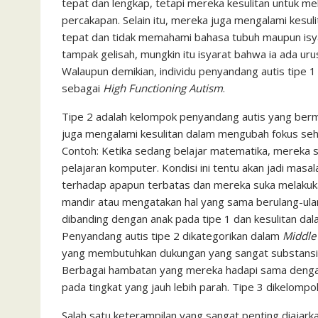
tepat dan lengkap, tetapi mereka kesulitan untuk me
percakapan. Selain itu, mereka juga mengalami kesu
tepat dan tidak memahami bahasa tubuh maupun isyarat 
tampak gelisah, mungkin itu isyarat bahwa ia ada ur
Walaupun demikian, individu penyandang autis tipe 
sebagai
High Functioning Autism
.
Tipe 2 adalah kelompok penyandang autis yang berma
juga mengalami kesulitan dalam mengubah fokus sehing
Contoh: Ketika sedang belajar matematika, mereka sul
pelajaran komputer. Kondisi ini tentu akan jadi masal
terhadap apapun terbatas dan mereka suka melakuka
mandir atau mengatakan hal yang sama berulang-ulan
dibanding dengan anak pada tipe 1 dan kesulitan d
Penyandang autis tipe 2 dikategorikan dalam
Middle
yang membutuhkan dukungan yang sangat substansial
Berbagai hambatan yang mereka hadapi sama dengan 
pada tingkat yang jauh lebih parah. Tipe 3 dikelomp
Salah satu keterampilan yang sangat penting diajark