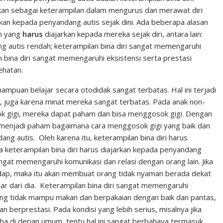
tikan sebagai keterampilan dalam mengurus dan merawat diri
kan kepada penyandang autis sejak dini. Ada beberapa alasan
an yang
harus
diajarkan kepada mereka sejak diri, antara lain:
 autis rendah; keterampilan bina diri sangat memengaruhi
n bina diri sangat memengaruhi eksistensi serta prestasi
ehatan.
ampuan belajar secara otodidak sangat terbatas. Hal ini terjadi
 juga karena minat mereka sangat terbatas. Pada anak non-
ok gigi, mereka dapat paham dan bisa menggosok gigi. Dengan
 menjadi paham bagaimana cara menggosok gigi yang baik dan
g autis. Oleh karena itu, keterampilan bina diri harus
pa keterampilan bina diri harus diajarkan kepada penyandang
sangat memengaruhi komunikasi dan relasi dengan orang lain. Jika
dap, maka itu akan membuat orang tidak nyaman berada dekat
r dari dia. Keterampilan bina diri sangat memengaruhi
orang tidak mampu makan dan berpakaian dengan baik dan pantas,
 berprestasi. Pada kondisi yang lebih serius, misalnya jika
iba di depan umum, tentu hal ini sangat berbahaya termasuk