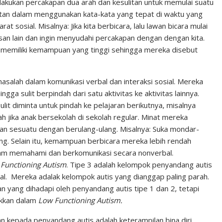
lakukan percakapan dua arah dan kesulitan untuk memulai suatu
litan dalam menggunakan kata-kata yang tepat di waktu yang
sosial. Misalnya: Jika kita berbicara, lalu lawan bicara mulai
usan lain dan ingin menyudahi percakapan dengan dengan kita.
1 memiliki kemampuan yang tinggi sehingga mereka disebut
salah dalam komunikasi verbal dan interaksi sosial. Mereka
ga sulit berpindah dari satu aktivitas ke aktivitas lainnya.
it diminta untuk pindah ke pelajaran berikutnya, misalnya
ah jika anak bersekolah di sekolah regular. Minat mereka
n sesuatu dengan berulang-ulang. Misalnya: Suka mondar-
g. Selain itu, kemampuan berbicara mereka lebih rendah
alam memahami dan berkomunikasi secara nonverbal.
 Functioning Autism
. Tipe 3 adalah kelompok penyandang autis
. Mereka adalak kelompok autis yang dianggap paling parah.
yang dihadapi oleh penyandang autis tipe 1 dan 2, tetapi
okkan dalam
Low Functioning Autism.
an kepada penyandang autis adalah keterampilan bina diri.