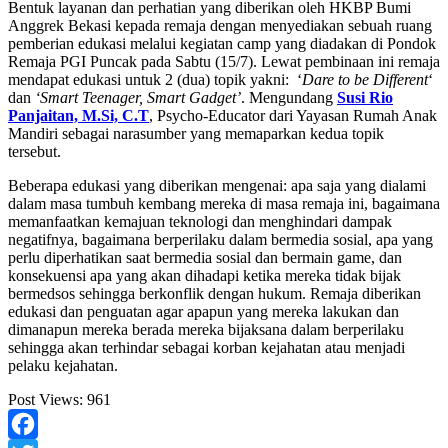
Bentuk layanan dan perhatian yang diberikan oleh HKBP Bumi
Anggrek Bekasi kepada remaja dengan menyediakan sebuah ruang
pemberian edukasi melalui kegiatan camp yang diadakan di Pondok
Remaja PGI Puncak pada Sabtu (15/7). Lewat pembinaan ini remaja
mendapat edukasi untuk 2 (dua) topik yakni: ‘
Dare to be Different
‘
dan
‘Smart Teenager, Smart Gadget’
. Mengundang
Susi Rio
Panjaitan, M.Si, C.T
, Psycho-Educator dari Yayasan Rumah Anak
Mandiri sebagai narasumber yang memaparkan kedua topik
tersebut.
Beberapa edukasi yang diberikan mengenai: apa saja yang dialami
dalam masa tumbuh kembang mereka di masa remaja ini, bagaimana
memanfaatkan kemajuan teknologi dan menghindari dampak
negatifnya, bagaimana berperilaku dalam bermedia sosial, apa yang
perlu diperhatikan saat bermedia sosial dan bermain game, dan
konsekuensi apa yang akan dihadapi ketika mereka tidak bijak
bermedsos sehingga berkonflik dengan hukum. Remaja diberikan
edukasi dan penguatan agar apapun yang mereka lakukan dan
dimanapun mereka berada mereka bijaksana dalam berperilaku
sehingga akan terhindar sebagai korban kejahatan atau menjadi
pelaku kejahatan.
Post Views:
961