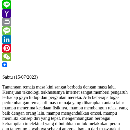
Gmail
Line
Yahoo
Mail
Print
Message
LinkedIn
Pinterest
WeChat
Sabtu (15/07/2023)
Tantangan remaja masa kini sangat berbeda dengan masa lalu.
Kemajuan teknologi terkhususnya internet sangat memberi pengaruh
terhadap gaya hidup dan pergaulan mereka. Ada beberapa tugas
perkembangan remaja di masa remaja yang diharapkan antara lain:
mampu menerima keadaan fisiknya, mampu membangun relasi yang
baik dengan orang lain, mampu mengendalikan emosi, mampu
memiliki konsep diri yang tepat, mengembangkan berbagai
ketrampilan intelektual yang dibutuhkan untuk melakukan peran
dan tanggung jawabnya sebagai anggota bagian dari masyarakat.