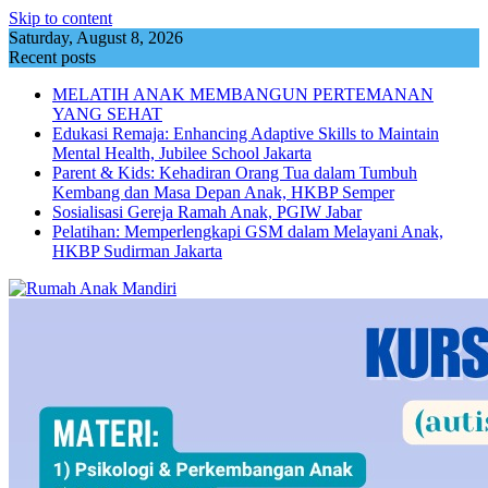
Skip to content
Saturday, August 8, 2026
Recent posts
MELATIH ANAK MEMBANGUN PERTEMANAN
YANG SEHAT
Edukasi Remaja: Enhancing Adaptive Skills to Maintain
Mental Health, Jubilee School Jakarta
Parent & Kids: Kehadiran Orang Tua dalam Tumbuh
Kembang dan Masa Depan Anak, HKBP Semper
Sosialisasi Gereja Ramah Anak, PGIW Jabar
Pelatihan: Memperlengkapi GSM dalam Melayani Anak,
HKBP Sudirman Jakarta