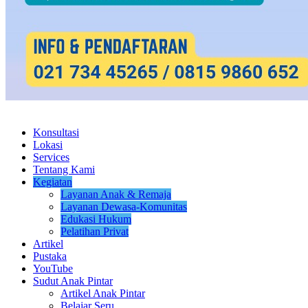
Konsultasi
Lokasi
Services
Tentang Kami
Kegiatan
Layanan Anak & Remaja
Layanan Dewasa-Komunitas
Edukasi Hukum
Pelatihan Privat
Artikel
Pustaka
YouTube
Sudut Anak Pintar
Artikel Anak Pintar
Belajar Seru