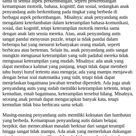
sama di semua aspek perkembangan, seperti perkembangan
kemampuan motorik, bahasa, kognitif, dan sosial, sedangkan anak
penyandang autis berkembang pada tingkat yang berbeda di
berbagai aspek perkembangan. Misalnya: anak penyandang autis
mengalami keterlambatan dalam keterampilan bahasa-komunikasi,
sosial, dan kognitif, tetapi keterampilan motorik mereka sama
dengan anak lain seusia mereka. Atau, anak penyandang autis
sangat pandai menyusun puzzle, tetapi ia tidak pandai dalam
beberapa hal yang menurut kebanyakan orang mudah, seperti
berbicara atau berteman. Selain itu, anak penyandang autis sangat
mungkin menguasai keterampilan yang sulit padahal mereka tidak
menguasai keterampilan yang mudah. Misalnya: ada anak yang
dapat membaca kalimat yang panjang, tetapi tidak dapat memberi
tahu bunyi huruf tertentu atau mengeja; ada yang mampu menjawab
dengan benar soal matematika yang sulit, tetapi tidak dapat
menjelaskan bagaimana jawaban tersebut diperoleh. Ada juga anak
penyandang autis yang sudah memiliki keterampilan tertentu, tetapi
kemudian, entah bagaimana, keterampilan tersebut hilang. Misalnya,
seorang anak pernah dapat mengucapkan banyak kata, tetapi
kemudian tidak bisa berbicara sama sekali.
Masing-masing penyandang autis memiliki kekuatan dan hambatan
yang berbeda. Kemampuan penyandang autis dalam belajar,
berpikir, dan memecahkan masalah berkisar dari sangat terampil
hingga sangat tidak mampu. Ada anak yang memerlukan dukungan