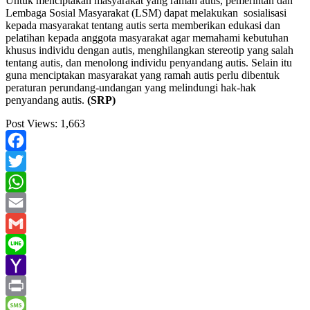
Untuk menciptakan masyarakat yang ramah autis, pemerintah dan
Lembaga Sosial Masyarakat (LSM) dapat melakukan sosialisasi
kepada masyarakat tentang autis serta memberikan edukasi dan
pelatihan kepada anggota masyarakat agar memahami kebutuhan
khusus individu dengan autis, menghilangkan stereotip yang salah
tentang autis, dan menolong individu penyandang autis. Selain itu
guna menciptakan masyarakat yang ramah autis perlu dibentuk
peraturan perundang-undangan yang melindungi hak-hak
penyandang autis.
(SRP)
Post Views:
1,663
Facebook
Twitter
WhatsApp
Email
Gmail
Line
Yahoo
Mail
Print