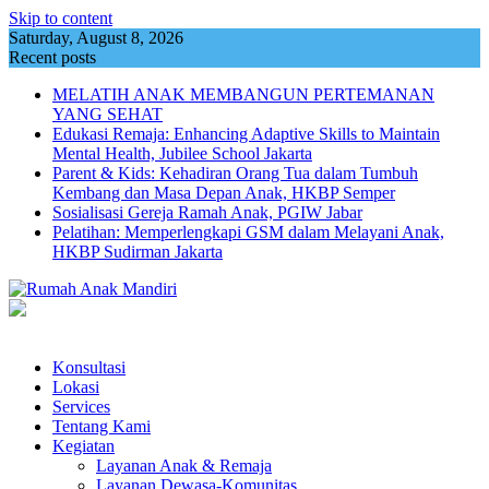
Skip to content
Saturday, August 8, 2026
Recent posts
MELATIH ANAK MEMBANGUN PERTEMANAN
YANG SEHAT
Edukasi Remaja: Enhancing Adaptive Skills to Maintain
Mental Health, Jubilee School Jakarta
Parent & Kids: Kehadiran Orang Tua dalam Tumbuh
Kembang dan Masa Depan Anak, HKBP Semper
Sosialisasi Gereja Ramah Anak, PGIW Jabar
Pelatihan: Memperlengkapi GSM dalam Melayani Anak,
HKBP Sudirman Jakarta
Konsultasi
Lokasi
Services
Tentang Kami
Kegiatan
Layanan Anak & Remaja
Layanan Dewasa-Komunitas