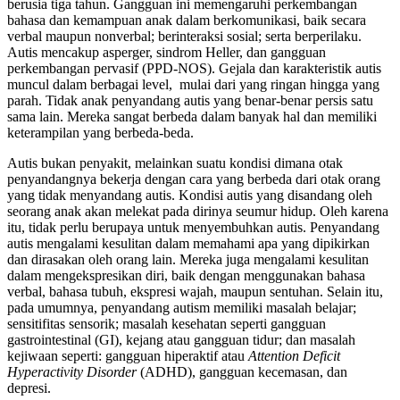
berusia tiga tahun. Gangguan ini memengaruhi perkembangan
bahasa dan kemampuan anak dalam berkomunikasi, baik secara
verbal maupun nonverbal; berinteraksi sosial; serta berperilaku.
Autis mencakup asperger, sindrom Heller, dan gangguan
perkembangan pervasif (PPD-NOS). Gejala dan karakteristik autis
muncul dalam berbagai level, mulai dari yang ringan hingga yang
parah. Tidak anak penyandang autis yang benar-benar persis satu
sama lain. Mereka sangat berbeda dalam banyak hal dan memiliki
keterampilan yang berbeda-beda.
Autis bukan penyakit, melainkan suatu kondisi dimana otak
penyandangnya bekerja dengan cara yang berbeda dari otak orang
yang tidak menyandang autis. Kondisi autis yang disandang oleh
seorang anak akan melekat pada dirinya seumur hidup. Oleh karena
itu, tidak perlu berupaya untuk menyembuhkan autis. Penyandang
autis mengalami kesulitan dalam memahami apa yang dipikirkan
dan dirasakan oleh orang lain. Mereka juga mengalami kesulitan
dalam mengekspresikan diri, baik dengan menggunakan bahasa
verbal, bahasa tubuh, ekspresi wajah, maupun sentuhan. Selain itu,
pada umumnya, penyandang autism memiliki masalah belajar;
sensitifitas sensorik; masalah kesehatan seperti gangguan
gastrointestinal (GI), kejang atau gangguan tidur; dan masalah
kejiwaan seperti: gangguan hiperaktif atau
Attention Deficit
Hyperactivity Disorder
(ADHD), gangguan kecemasan, dan
depresi.