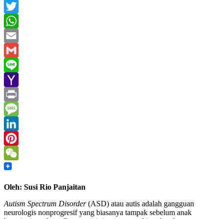
Facebook
Twitter
WhatsApp
Email
Gmail
Line
Yahoo
Mail
Print
Message
LinkedIn
Pinterest
WeChat
Oleh: Susi Rio Panjaitan
Autism Spectrum Disorder
(ASD) atau autis adalah gangguan
neurologis nonprogresif yang biasanya tampak sebelum anak