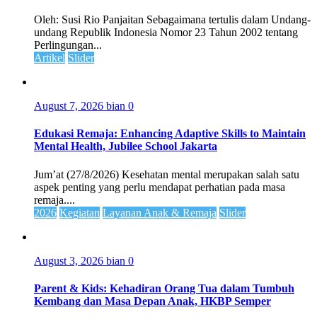
Oleh: Susi Rio Panjaitan Sebagaimana tertulis dalam Undang-
undang Republik Indonesia Nomor 23 Tahun 2002 tentang
Perlingungan...
Artikel
Slider
August 7, 2026
bian
0
Edukasi Remaja: Enhancing Adaptive Skills to Maintain
Mental Health, Jubilee School Jakarta
Jum’at (27/8/2026) Kesehatan mental merupakan salah satu
aspek penting yang perlu mendapat perhatian pada masa
remaja....
2026
Kegiatan
Layanan Anak & Remaja
Slider
August 3, 2026
bian
0
Parent & Kids: Kehadiran Orang Tua dalam Tumbuh
Kembang dan Masa Depan Anak, HKBP Semper