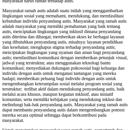
masyarakat harus ramah terhadap autis.
Masyarakat ramah autis adalah suatu istilah yang menggambarkan
lingkungan sosial yang memahami, mendukung, dan memfasilitasi
kebutuhan individu penyandang autis. Masyarakat yang ramah autis
adalah masyarakat yang memiliki pemahaman yang baik tentang
autis, menciptakan lingkungan yang inklusif dimana penyandang
autis diterima dan dihargai; memberikan akses ke berbagai layanan
yang dibutuhkan penyandang autis, misalnya: layanan pendidikan
dan kesehatan; menghapus stigma terhadap penyandang autis;
menciptakan lingkungan yang nyaman dan aman bagi penyandang
autis; memfasilitasi komunikasi dengan memberikan petunjuk visual,
jadwal yang terstruktur, atau menggunakan teknologi bantu
komunikasi; menyediakan dukungan psikososial bagi keluarga dan
individu dengan autis untuk mengatasi tantangan yang mereka
hadapi; memberikan peluang bagi individu dengan autis untuk
mengembangkan keterampilan sosial melalui program sosial yang
terstruktur; terlibat aktif dalam mendukung penyandang autis, baik
melalui acara khusus, maupun kegiatan inklusif, atau inisiatif
komunitas; serta memiliki kebijakan yang mendukung inklusi dan
melindungi hak-hak penyandang autis. Masyarakat yang ramah autis
dapat membantu penyandang autis dalam mengembangkan potensi
mereka secara optimal sehingga dapat berkontribusi pada
masyarakat.