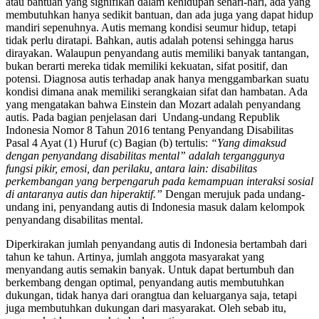
atau bantuan yang signifikan dalam kehidupan sehari-hari, ada yang
membutuhkan hanya sedikit bantuan, dan ada juga yang dapat hidup
mandiri sepenuhnya. Autis memang kondisi seumur hidup, tetapi
tidak perlu diratapi. Bahkan, autis adalah potensi sehingga harus
dirayakan. Walaupun penyandang autis memiliki banyak tantangan,
bukan berarti mereka tidak memiliki kekuatan, sifat positif, dan
potensi. Diagnosa autis terhadap anak hanya menggambarkan suatu
kondisi dimana anak memiliki serangkaian sifat dan hambatan. Ada
yang mengatakan bahwa Einstein dan Mozart adalah penyandang
autis. Pada bagian penjelasan dari Undang-undang Republik
Indonesia Nomor 8 Tahun 2016 tentang Penyandang Disabilitas
Pasal 4 Ayat (1) Huruf (c) Bagian (b) tertulis:
“Yang dimaksud
dengan penyandang disabilitas mental” adalah terganggunya
fungsi pikir, emosi, dan perilaku, antara lain: disabilitas
perkembangan yang berpengaruh pada kemampuan interaksi sosial
di antaranya autis dan hiperaktif.”
Dengan merujuk pada undang-
undang ini, penyandang autis di Indonesia masuk dalam kelompok
penyandang disabilitas mental.
Diperkirakan jumlah penyandang autis di Indonesia bertambah dari
tahun ke tahun. Artinya, jumlah anggota masyarakat yang
menyandang autis semakin banyak. Untuk dapat bertumbuh dan
berkembang dengan optimal, penyandang autis membutuhkan
dukungan, tidak hanya dari orangtua dan keluarganya saja, tetapi
juga membutuhkan dukungan dari masyarakat. Oleh sebab itu,