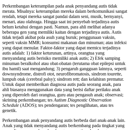
Perkembangan keterampilan pada anak penyandang autis tidak
merata. Misalnya: keterampilan mereka dalam berkomunikasi sangat
rendah, tetapi mereka sangat pandai dalam seni, musik, bernyanyi,
menari, atau olahraga. Hingga saat ini penyebab terjadinya autis
belum ketahui dengan pasti. Namun, para ahli melihat adanya
beberapa gen yang memiliki kaitan dengan terjadinya autis. Autis
tidak terjadi akibat pola asuh yang buruk; penggunaan vaksin,
seperti vaksin MMR; konsumsi makanan dan minuman; atau infeksi
yang dapat menular. Faktor-faktor yang dapat memicu terjadinya
autis adalah: 1) faktor keturunan, artinya, orangtua yang
menyandang autis berisiko memiliki anak autis; 2) Efek samping
minuman beralkohol atau obat-obatan (terutama obat epilepsi untuk
ibu hamil) saat mengandung; 3) pengaruh gangguan lainnya, seperti
downsyndrome, distrofi otot, neurofibromatosis, sindrom tourette,
lumpuh otak (cerebral palsy); sindrom rett; dan kelahiran prematur.
Untuk dapat memberikan diagnosa autis pada seorang anak, para
ahli biasanya menggunakan data yang berisi daftar perilaku anak
yang diperoleh dari orangtua, guru atau pengasuh anak; observasi;
skrining perkembangan; tes
Autism Diagnostic Observation
Schedule
(ADOS); tes pendengaran; tes penglihatan, atau tes
genetik.
Perkembangan anak penyandang autis berbeda dari anak-anak lain.
Anak yang tidak menyandang autis berkembang pada tingkat yang