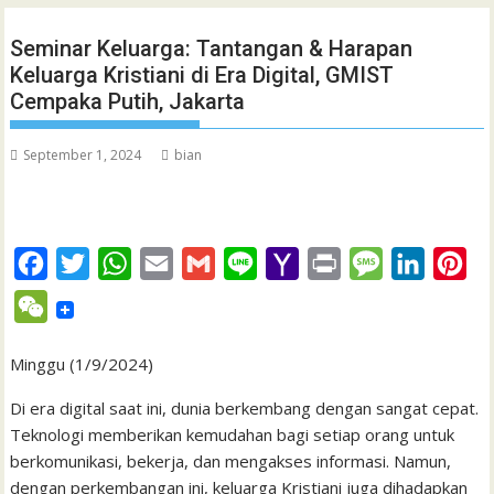
Seminar Keluarga: Tantangan & Harapan
Keluarga Kristiani di Era Digital, GMIST
Cempaka Putih, Jakarta
September 1, 2024
bian
F
T
W
E
G
L
Y
P
M
L
P
a
w
h
m
m
i
a
r
e
i
i
W
c
i
a
a
a
n
h
i
s
n
n
e
e
t
t
i
i
e
o
n
s
k
t
Minggu (1/9/2024)
C
b
t
s
l
l
o
t
a
e
e
h
Di era digital saat ini, dunia berkembang dengan sangat cepat.
o
e
A
M
g
d
r
Teknologi memberikan kemudahan bagi setiap orang untuk
a
berkomunikasi, bekerja, dan mengakses informasi. Namun,
o
r
p
a
e
I
e
t
dengan perkembangan ini, keluarga Kristiani juga dihadapkan