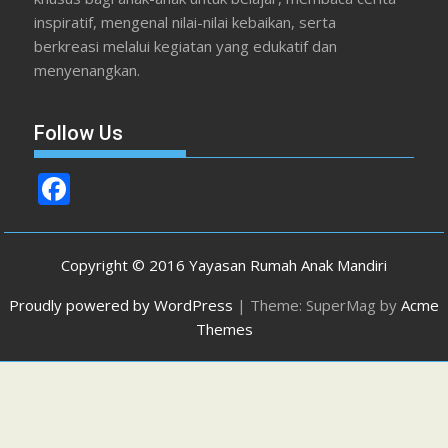
inspiratif, mengenal nilai-nilai kebaikan, serta
berkreasi melalui kegiatan yang edukatif dan
menyenangkan.
Follow Us
F
ac
e
Copyright © 2016 Yayasan Rumah Anak Mandiri
b
Proudly powered by WordPress
|
Theme: SuperMag by
Acme
o
Themes
o
k