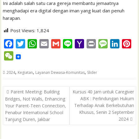
Ini adalah salah satu cara gereja membantu jemaatnya
menghadapi era digital dengan iman yang kuat dan penuh
harapan.
Post Views:
1,824
F
T
W
E
G
L
Y
P
M
L
P
a
w
h
m
m
i
a
r
e
i
i
W
c
i
a
a
a
n
h
i
s
n
n
e
e
t
t
i
i
e
o
n
s
k
t
,
,
,
2024
Kegiatan
Layanan Dewasa-Komunitas
Slider
C
b
t
s
l
l
o
t
a
e
e
h
Post
o
e
A
M
g
d
r
Parent Meeting: Building
Kursus 40 Jam untuk Caregiver
a
navigation
ABK : Perlindungan Hukum
Bridges, Not Walls, Enhancing
o
r
p
a
e
I
e
t
Terhadap Anak Berkebutuhan
Your Parent-Teen Connection,
k
p
i
n
s
Khusus, Senin 2 September
Penabur International School
l
t
2024
Tanjung Duren, Jakbar