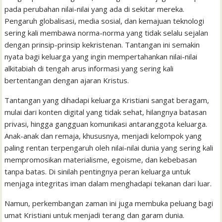
k
p
i
n
s
pada perubahan nilai-nilai yang ada di sekitar mereka.
l
t
Pengaruh globalisasi, media sosial, dan kemajuan teknologi
sering kali membawa norma-norma yang tidak selalu sejalan
dengan prinsip-prinsip kekristenan. Tantangan ini semakin
nyata bagi keluarga yang ingin mempertahankan nilai-nilai
alkitabiah di tengah arus informasi yang sering kali
bertentangan dengan ajaran Kristus.
Tantangan yang dihadapi keluarga Kristiani sangat beragam,
mulai dari konten digital yang tidak sehat, hilangnya batasan
privasi, hingga gangguan komunikasi antaranggota keluarga.
Anak-anak dan remaja, khususnya, menjadi kelompok yang
paling rentan terpengaruh oleh nilai-nilai dunia yang sering kali
mempromosikan materialisme, egoisme, dan kebebasan
tanpa batas. Di sinilah pentingnya peran keluarga untuk
menjaga integritas iman dalam menghadapi tekanan dari luar.
Namun, perkembangan zaman ini juga membuka peluang bagi
umat Kristiani untuk menjadi terang dan garam dunia.