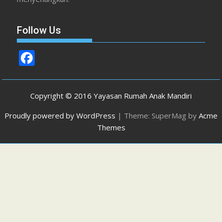
Follow Us
F
ac
e
Copyright © 2016 Yayasan Rumah Anak Mandiri
b
Proudly powered by WordPress
|
Theme: SuperMag by
Acme
o
Themes
o
k