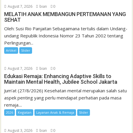
August 7, 2026
bian
0
MELATIH ANAK MEMBANGUN PERTEMANAN YANG
SEHAT
Oleh: Susi Rio Panjaitan Sebagaimana tertulis dalam Undang-
undang Republik Indonesia Nomor 23 Tahun 2002 tentang
Perlingungan...
Artikel
Slider
August 7, 2026
bian
0
Edukasi Remaja: Enhancing Adaptive Skills to
Maintain Mental Health, Jubilee School Jakarta
Jum’at (27/8/2026) Kesehatan mental merupakan salah satu
aspek penting yang perlu mendapat perhatian pada masa
remaja....
2026
Kegiatan
Layanan Anak & Remaja
Slider
August 3, 2026
bian
0