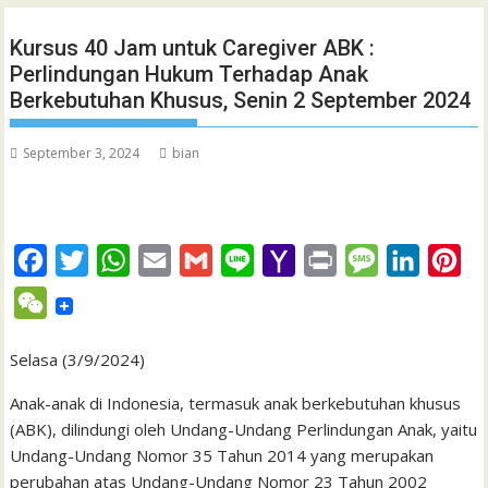
Kursus 40 Jam untuk Caregiver ABK :
Perlindungan Hukum Terhadap Anak
Berkebutuhan Khusus, Senin 2 September 2024
September 3, 2024
bian
F
T
W
E
G
L
Y
P
M
L
P
a
w
h
m
m
i
a
r
e
i
i
W
c
i
a
a
a
n
h
i
s
n
n
e
e
t
t
i
i
e
o
n
s
k
t
Selasa (3/9/2024)
C
b
t
s
l
l
o
t
a
e
e
h
Anak-anak di Indonesia, termasuk anak berkebutuhan khusus
o
e
A
M
g
d
r
(ABK), dilindungi oleh Undang-Undang Perlindungan Anak, yaitu
a
Undang-Undang Nomor 35 Tahun 2014 yang merupakan
o
r
p
a
e
I
e
t
perubahan atas Undang-Undang Nomor 23 Tahun 2002