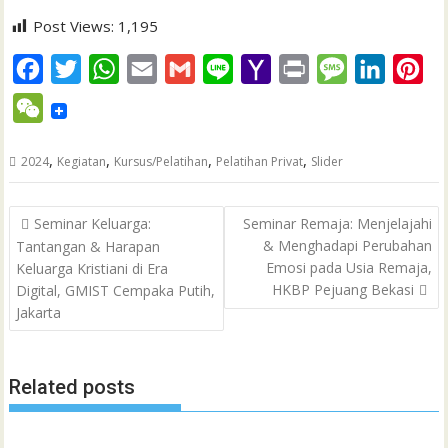
Post Views:
1,195
F
T
W
E
G
L
Y
P
M
L
P
a
w
h
m
m
i
a
r
e
i
i
W
c
i
a
a
a
n
h
i
s
n
n
e
e
t
t
i
i
e
o
n
s
k
t
,
,
,
,
2024
Kegiatan
Kursus/Pelatihan
Pelatihan Privat
Slider
C
b
t
s
l
l
o
t
a
e
e
h
Post
o
e
A
M
g
d
r
Seminar Keluarga:
Seminar Remaja: Menjelajahi
a
navigation
& Menghadapi Perubahan
Tantangan & Harapan
o
r
p
a
e
I
e
t
Emosi pada Usia Remaja,
Keluarga Kristiani di Era
k
p
i
n
s
HKBP Pejuang Bekasi
Digital, GMIST Cempaka Putih,
l
t
Jakarta
Related posts