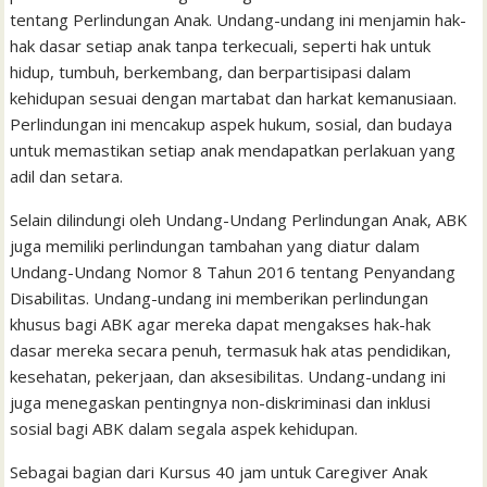
k
p
i
n
s
tentang Perlindungan Anak. Undang-undang ini menjamin hak-
l
t
hak dasar setiap anak tanpa terkecuali, seperti hak untuk
hidup, tumbuh, berkembang, dan berpartisipasi dalam
kehidupan sesuai dengan martabat dan harkat kemanusiaan.
Perlindungan ini mencakup aspek hukum, sosial, dan budaya
untuk memastikan setiap anak mendapatkan perlakuan yang
adil dan setara.
Selain dilindungi oleh Undang-Undang Perlindungan Anak, ABK
juga memiliki perlindungan tambahan yang diatur dalam
Undang-Undang Nomor 8 Tahun 2016 tentang Penyandang
Disabilitas. Undang-undang ini memberikan perlindungan
khusus bagi ABK agar mereka dapat mengakses hak-hak
dasar mereka secara penuh, termasuk hak atas pendidikan,
kesehatan, pekerjaan, dan aksesibilitas. Undang-undang ini
juga menegaskan pentingnya non-diskriminasi dan inklusi
sosial bagi ABK dalam segala aspek kehidupan.
Sebagai bagian dari Kursus 40 jam untuk Caregiver Anak