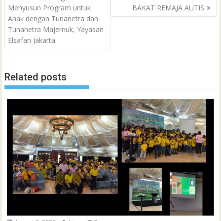
navigation
Menyusun Program untuk
BAKAT REMAJA AUTIS
o
r
p
a
e
I
e
t
Anak dengan Tunanetra dan
k
p
i
n
s
Tunanetra Majemuk, Yayasan
l
t
Elsafan Jakarta
Related posts