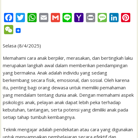
F
T
W
E
G
L
Y
P
M
L
P
a
w
h
m
m
i
a
r
e
i
i
W
c
i
a
a
a
n
h
i
s
n
n
e
e
t
t
i
i
e
o
n
s
k
t
Selasa (8/4/2025)
C
b
t
s
l
l
o
t
a
e
e
h
Memahami cara anak berpikir, merasakan, dan bertingkah laku
o
e
A
M
g
d
r
merupakan langkah awal dalam memberikan pendampingan
a
yang bermakna. Anak adalah individu yang sedang
o
r
p
a
e
I
e
t
berkembang secara fisik, emosional, dan sosial. Oleh karena
k
p
i
n
s
itu, penting bagi orang dewasa untuk memiliki pemahaman
l
t
yang mendalam tentang dunia anak. Dengan memahami aspek
psikologis anak, pelayan anak dapat lebih peka terhadap
kebutuhan, tantangan, serta potensi yang dimiliki anak pada
setiap tahap tumbuh kembangnya.
Teknik mengajar adalah pendekatan atau cara yang digunakan
untuk menyampaikan pembelajaran secara efektif dan