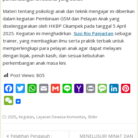
Materi tentang psikologi anak dan teknik mengajar ini diberikan
dalam kegiatan Pembinaan GSM dan Pelayan Anak yang
diselenggarakan oleh HKBP Cikampek pada tanggal 5 April
2025. Kegiatan ini menghadirkan
Susi Rio Panjaitan
sebagai
trainer, yang membagikan ilmu serta praktik terbaik untuk
memperlengkapi para pelayan anak agar dapat melayani
dengan bijak, penuh kasih, dan sesuai kebutuhan
perkembangan anak masa kini.
Post Views:
805
F
T
W
E
G
L
Y
P
M
L
P
a
w
h
m
m
i
a
r
e
i
i
W
c
i
a
a
a
n
h
i
s
n
n
e
e
t
t
i
i
e
o
n
s
k
t
,
,
,
2025
Kegiatan
Layanan Dewasa-Komunitas
Slider
C
b
t
s
l
l
o
t
a
e
e
h
Post
o
e
A
M
g
d
r
Pelatihan Pengasuh :
MENELUSURI MINAT DAN
a