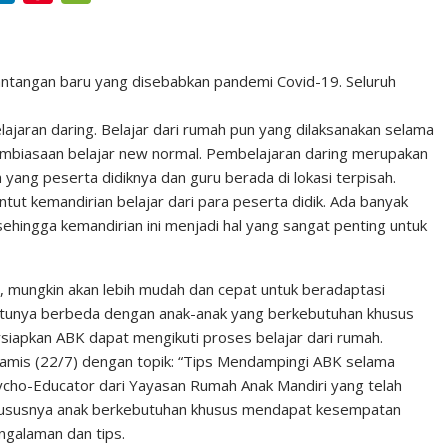
i
i
e
n
n
C
k
t
h
antangan baru yang disebabkan pandemi Covid-19. Seluruh
e
e
a
jaran daring. Belajar dari rumah pun yang dilaksanakan selama
d
r
t
biasaan belajar new normal. Pembelajaran daring merupakan
I
e
 yang peserta didiknya dan guru berada di lokasi terpisah.
n
s
ut kemandirian belajar dari para peserta didik. Ada banyak
ehingga kemandirian ini menjadi hal yang sangat penting untuk
t
 mungkin akan lebih mudah dan cepat untuk beradaptasi
entunya berbeda dengan anak-anak yang berkebutuhan khusus
siapkan ABK dapat mengikuti proses belajar dari rumah.
amis (22/7) dengan topik: “Tips Mendampingi ABK selama
cho-Educator dari Yayasan Rumah Anak Mandiri yang telah
khususnya anak berkebutuhan khusus mendapat kesempatan
galaman dan tips.