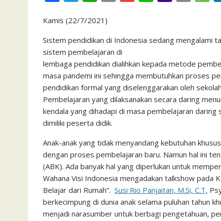
a
w
h
m
m
i
a
r
e
Kamis (22/7/2021)
c
i
a
a
a
n
h
i
s
e
t
t
i
i
e
o
n
s
Sistem pendidikan di Indonesia sedang mengalami t
sistem pembelajaran di
b
t
s
l
l
o
t
a
lembaga pendidikan dialihkan kepada metode pembela
o
e
A
M
g
masa pandemi ini sehingga membutuhkan proses pem
o
r
p
a
e
pendidikan formal yang diselenggarakan oleh sekolah
k
p
i
Pembelajaran yang dilaksanakan secara daring menunt
kendala yang dihadapi di masa pembelajaran daring s
l
dimiliki peserta didik.
Anak-anak yang tidak menyandang kebutuhan khusus,
dengan proses pembelajaran baru. Namun hal ini t
(ABK). Ada banyak hal yang diperlukan untuk memper
Wahana Visi Indonesia mengadakan talkshow pada K
Belajar dari Rumah”.
Susi Rio Panjaitan, M.Si, C.T,
Psy
berkecimpung di dunia anak selama puluhan tahun 
menjadi narasumber untuk berbagi pengetahuan, pen