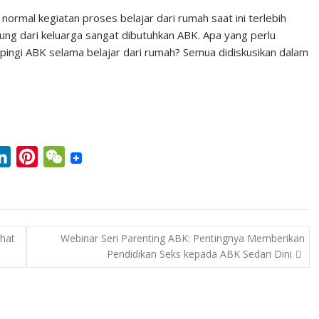
rmal kegiatan proses belajar dari rumah saat ini terlebih
ng dari keluarga sangat dibutuhkan ABK. Apa yang perlu
ingi ABK selama belajar dari rumah? Semua didiskusikan dalam
L
P
W
i
i
e
n
n
C
k
t
h
hat
Webinar Seri Parenting ABK: Pentingnya Memberikan
e
e
a
Pendidikan Seks kepada ABK Sedari Dini
d
r
t
I
e
n
s