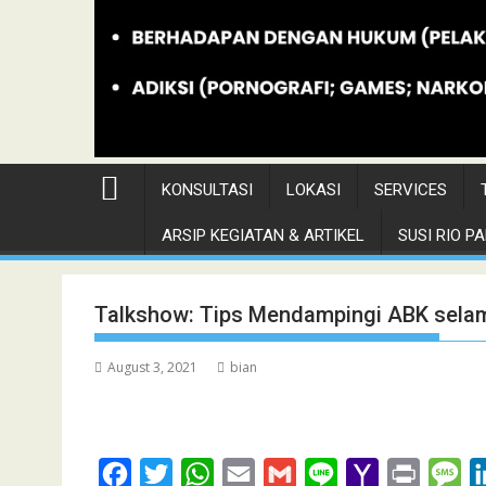
KONSULTASI
LOKASI
SERVICES
ARSIP KEGIATAN & ARTIKEL
SUSI RIO PAN
Talkshow: Tips Mendampingi ABK selama
August 3, 2021
bian
F
T
W
E
G
L
Y
P
M