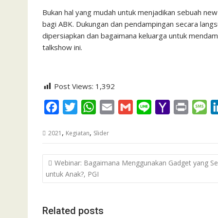
Bukan hal yang mudah untuk menjadikan sebuah new no
bagi ABK. Dukungan dan pendampingan secara langsu
dipersiapkan dan bagaimana keluarga untuk mendamp
talkshow ini.
Post Views:
1,392
F
T
W
E
G
L
Y
P
M
a
w
h
m
m
i
a
r
e
,
,
2021
Kegiatan
Slider
c
i
a
a
a
n
h
i
s
e
t
t
i
i
e
o
n
s
Post
Webinar: Bagaimana Menggunakan Gadget yang Se
b
t
s
l
l
o
t
a
navigation
untuk Anak?, PGI
o
e
A
M
g
o
r
p
a
e
k
p
i
Related posts