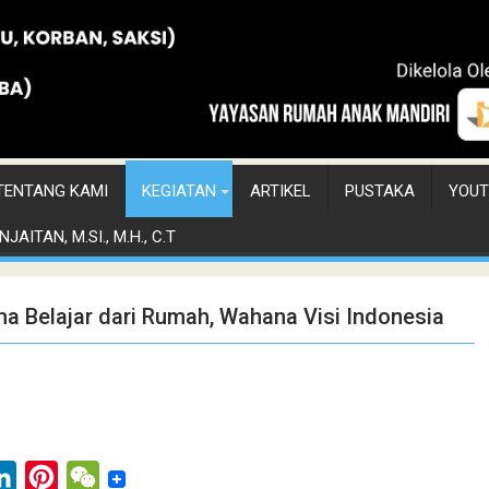
TENTANG KAMI
KEGIATAN
ARTIKEL
PUSTAKA
YOUT
JAITAN, M.SI., M.H., C.T
 Belajar dari Rumah, Wahana Visi Indonesia
L
P
W