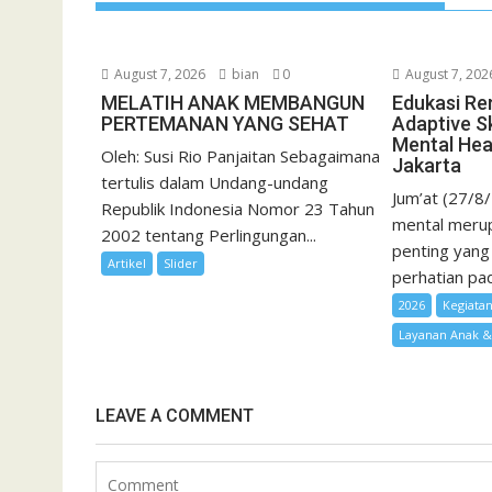
l
August 7, 2026
bian
0
August 7, 202
MELATIH ANAK MEMBANGUN
Edukasi Re
PERTEMANAN YANG SEHAT
Adaptive Sk
Mental Hea
Oleh: Susi Rio Panjaitan Sebagaimana
Jakarta
tertulis dalam Undang-undang
Jum’at (27/8
Republik Indonesia Nomor 23 Tahun
mental merup
2002 tentang Perlingungan...
penting yang
Artikel
Slider
perhatian pad
2026
Kegiata
Layanan Anak 
LEAVE A COMMENT