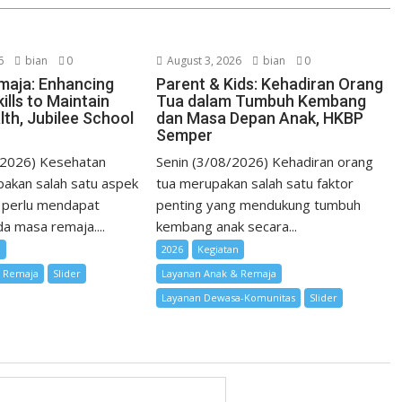
t
6
bian
0
August 3, 2026
bian
0
maja: Enhancing
Parent & Kids: Kehadiran Orang
ills to Maintain
Tua dalam Tumbuh Kembang
lth, Jubilee School
dan Masa Depan Anak, HKBP
Semper
/2026) Kesehatan
Senin (3/08/2026) Kehadiran orang
akan salah satu aspek
tua merupakan salah satu faktor
 perlu mendapat
penting yang mendukung tumbuh
a masa remaja....
kembang anak secara...
n
2026
Kegiatan
& Remaja
Slider
Layanan Anak & Remaja
Layanan Dewasa-Komunitas
Slider