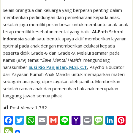
Selain orangtua dan keluarga yang berperan penting dalam
memberikan perlindungan dan pemeliharaan kepada anak,
sekolah juga memiliki peran besar untuk membantu anak-anak
tetap memiliki kesehatan mental yang baik.
Al-Fath School
Indonesia
salah satu bentuk upaya aktif memberikan layanan
optimal pada anak dengan memberikan edukasi kepada
peserta didik Grade-8 dan Grade-9. Melalui seminar pada
Kamis (8/9) tema: “
Save Mental Health
” mengundang
narasumber
Susi Rio Panjaitan, M.Si, C.T
, Psycho-Educator
dari Yayasan Rumah Anak Mandiri untuk memaparkan materi
sebagaimana yang dipercayakan oleh panitia. Memberikan
sekolah ramah anak dan pemenuhan hak anak merupakan
tanggung jawab semua pihak.
Post Views:
1,762
F
T
W
E
G
L
Y
P
M
L
P
a
w
h
m
m
i
a
r
e
i
i
W