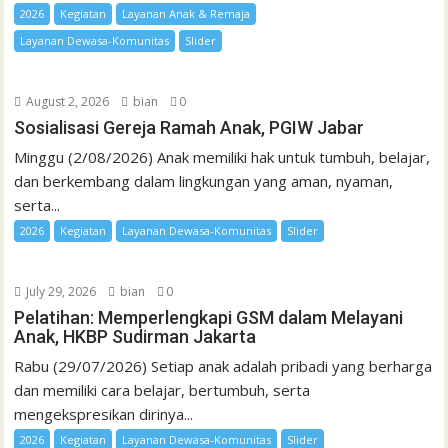
2026
Kegiatan
Layanan Anak & Remaja
Layanan Dewasa-Komunitas
Slider
August 2, 2026
bian
0
Sosialisasi Gereja Ramah Anak, PGIW Jabar
Minggu (2/08/2026) Anak memiliki hak untuk tumbuh, belajar,
dan berkembang dalam lingkungan yang aman, nyaman,
serta...
2026
Kegiatan
Layanan Dewasa-Komunitas
Slider
July 29, 2026
bian
0
Pelatihan: Memperlengkapi GSM dalam Melayani
Anak, HKBP Sudirman Jakarta
Rabu (29/07/2026) Setiap anak adalah pribadi yang berharga
dan memiliki cara belajar, bertumbuh, serta
mengekspresikan dirinya...
2026
Kegiatan
Layanan Dewasa-Komunitas
Slider