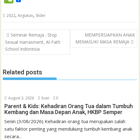
c
i
a
a
a
n
h
i
s
n
n
e
e
t
t
i
i
e
o
n
s
k
t
,
,
2022
Kegiatan
Slider
C
b
t
s
l
l
o
t
a
e
e
h
Post
o
e
A
M
g
d
r
Seminar Remaja : Stop
MEMPERSIAPKAN ANAK
a
navigation
MEMASUKI MASA REMAJA
Sexual Harrasment, Al-Fath
o
r
p
a
e
I
e
t
School Indonesia
k
p
i
n
s
l
t
Related posts
August 3, 2026
bian
0
Parent & Kids: Kehadiran Orang Tua dalam Tumbuh
Kembang dan Masa Depan Anak, HKBP Semper
Senin (3/08/2026) Kehadiran orang tua merupakan salah
satu faktor penting yang mendukung tumbuh kembang anak
secara...