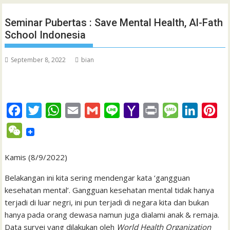
Seminar Pubertas : Save Mental Health, Al-Fath
School Indonesia
September 8, 2022
bian
F
T
W
E
G
L
Y
P
M
L
P
a
w
h
m
m
i
a
r
e
i
i
W
c
i
a
a
a
n
h
i
s
n
n
e
e
t
t
i
i
e
o
n
s
k
t
Kamis (8/9/2022)
C
b
t
s
l
l
o
t
a
e
e
h
Belakangan ini kita sering mendengar kata ‘gangguan
o
e
A
M
g
d
r
kesehatan mental’. Gangguan kesehatan mental tidak hanya
a
terjadi di luar negri, ini pun terjadi di negara kita dan bukan
o
r
p
a
e
I
e
t
hanya pada orang dewasa namun juga dialami anak & remaja.
k
p
i
n
s
Data survei yang dilakukan oleh
World Health Organization