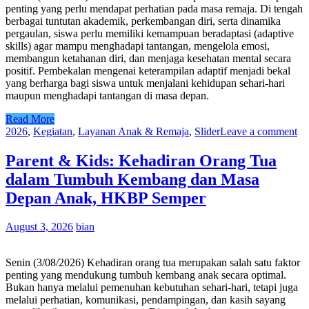
penting yang perlu mendapat perhatian pada masa remaja. Di tengah
berbagai tuntutan akademik, perkembangan diri, serta dinamika
pergaulan, siswa perlu memiliki kemampuan beradaptasi (adaptive
skills) agar mampu menghadapi tantangan, mengelola emosi,
membangun ketahanan diri, dan menjaga kesehatan mental secara
positif. Pembekalan mengenai keterampilan adaptif menjadi bekal
yang berharga bagi siswa untuk menjalani kehidupan sehari-hari
maupun menghadapi tantangan di masa depan.
Read More
2026
,
Kegiatan
,
Layanan Anak & Remaja
,
Slider
Leave a comment
Parent & Kids: Kehadiran Orang Tua
dalam Tumbuh Kembang dan Masa
Depan Anak, HKBP Semper
August 3, 2026
bian
Senin (3/08/2026) Kehadiran orang tua merupakan salah satu faktor
penting yang mendukung tumbuh kembang anak secara optimal.
Bukan hanya melalui pemenuhan kebutuhan sehari-hari, tetapi juga
melalui perhatian, komunikasi, pendampingan, dan kasih sayang