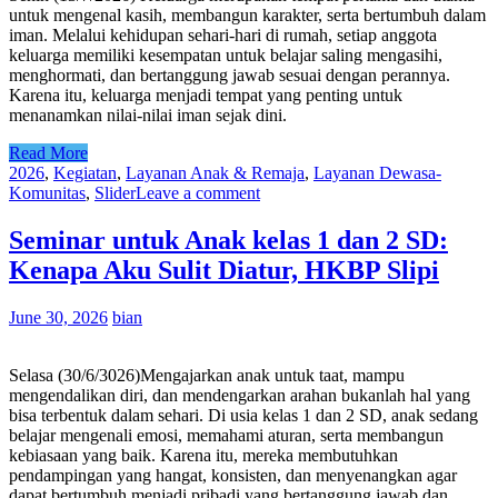
untuk mengenal kasih, membangun karakter, serta bertumbuh dalam
iman. Melalui kehidupan sehari-hari di rumah, setiap anggota
keluarga memiliki kesempatan untuk belajar saling mengasihi,
menghormati, dan bertanggung jawab sesuai dengan perannya.
Karena itu, keluarga menjadi tempat yang penting untuk
menanamkan nilai-nilai iman sejak dini.
Read More
2026
,
Kegiatan
,
Layanan Anak & Remaja
,
Layanan Dewasa-
Komunitas
,
Slider
Leave a comment
Seminar untuk Anak kelas 1 dan 2 SD:
Kenapa Aku Sulit Diatur, HKBP Slipi
June 30, 2026
bian
Selasa (30/6/3026)Mengajarkan anak untuk taat, mampu
mengendalikan diri, dan mendengarkan arahan bukanlah hal yang
bisa terbentuk dalam sehari. Di usia kelas 1 dan 2 SD, anak sedang
belajar mengenali emosi, memahami aturan, serta membangun
kebiasaan yang baik. Karena itu, mereka membutuhkan
pendampingan yang hangat, konsisten, dan menyenangkan agar
dapat bertumbuh menjadi pribadi yang bertanggung jawab dan