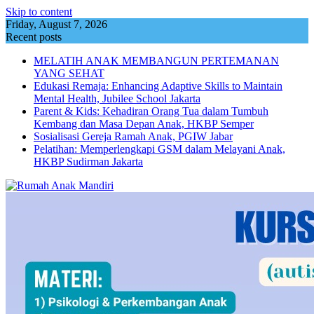
Skip to content
Friday, August 7, 2026
Recent posts
MELATIH ANAK MEMBANGUN PERTEMANAN
YANG SEHAT
Edukasi Remaja: Enhancing Adaptive Skills to Maintain
Mental Health, Jubilee School Jakarta
Parent & Kids: Kehadiran Orang Tua dalam Tumbuh
Kembang dan Masa Depan Anak, HKBP Semper
Sosialisasi Gereja Ramah Anak, PGIW Jabar
Pelatihan: Memperlengkapi GSM dalam Melayani Anak,
HKBP Sudirman Jakarta