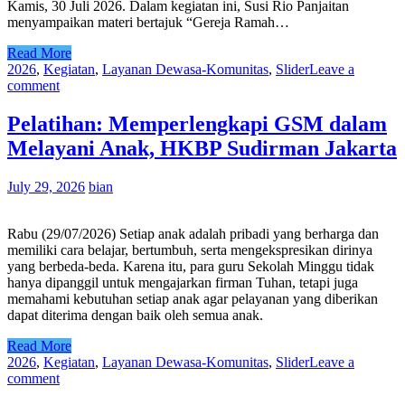
Kamis, 30 Juli 2026. Dalam kegiatan ini, Susi Rio Panjaitan
menyampaikan materi bertajuk “Gereja Ramah…
Read More
2026
,
Kegiatan
,
Layanan Dewasa-Komunitas
,
Slider
Leave a
comment
Pelatihan: Memperlengkapi GSM dalam
Melayani Anak, HKBP Sudirman Jakarta
July 29, 2026
bian
Rabu (29/07/2026) Setiap anak adalah pribadi yang berharga dan
memiliki cara belajar, bertumbuh, serta mengekspresikan dirinya
yang berbeda-beda. Karena itu, para guru Sekolah Minggu tidak
hanya dipanggil untuk mengajarkan firman Tuhan, tetapi juga
memahami kebutuhan setiap anak agar pelayanan yang diberikan
dapat diterima dengan baik oleh semua anak.
Read More
2026
,
Kegiatan
,
Layanan Dewasa-Komunitas
,
Slider
Leave a
comment