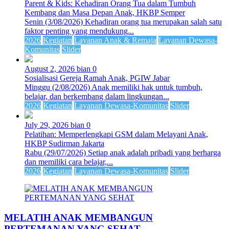
Parent & Kids: Kehadiran Orang Tua dalam Tumbuh
Kembang dan Masa Depan Anak, HKBP Semper
Senin (3/08/2026) Kehadiran orang tua merupakan salah satu
faktor penting yang mendukung...
2026
Kegiatan
Layanan Anak & Remaja
Layanan Dewasa-
Komunitas
Slider
August 2, 2026
bian
0
Sosialisasi Gereja Ramah Anak, PGIW Jabar
Minggu (2/08/2026) Anak memiliki hak untuk tumbuh,
belajar, dan berkembang dalam lingkungan...
2026
Kegiatan
Layanan Dewasa-Komunitas
Slider
July 29, 2026
bian
0
Pelatihan: Memperlengkapi GSM dalam Melayani Anak,
HKBP Sudirman Jakarta
Rabu (29/07/2026) Setiap anak adalah pribadi yang berharga
dan memiliki cara belajar,...
2026
Kegiatan
Layanan Dewasa-Komunitas
Slider
MELATIH ANAK MEMBANGUN
PERTEMANAN YANG SEHAT