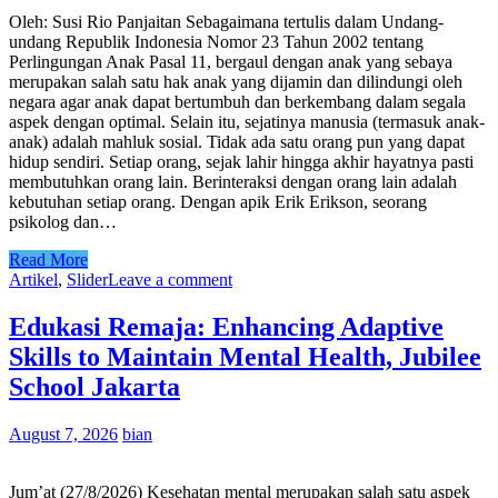
Oleh: Susi Rio Panjaitan Sebagaimana tertulis dalam Undang-
undang Republik Indonesia Nomor 23 Tahun 2002 tentang
Perlingungan Anak Pasal 11, bergaul dengan anak yang sebaya
merupakan salah satu hak anak yang dijamin dan dilindungi oleh
negara agar anak dapat bertumbuh dan berkembang dalam segala
aspek dengan optimal. Selain itu, sejatinya manusia (termasuk anak-
anak) adalah mahluk sosial. Tidak ada satu orang pun yang dapat
hidup sendiri. Setiap orang, sejak lahir hingga akhir hayatnya pasti
membutuhkan orang lain. Berinteraksi dengan orang lain adalah
kebutuhan setiap orang. Dengan apik Erik Erikson, seorang
psikolog dan…
Read More
Artikel
,
Slider
Leave a comment
Edukasi Remaja: Enhancing Adaptive
Skills to Maintain Mental Health, Jubilee
School Jakarta
August 7, 2026
bian
Jum’at (27/8/2026) Kesehatan mental merupakan salah satu aspek