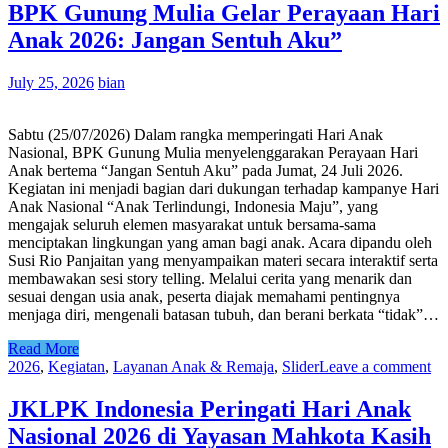
BPK Gunung Mulia Gelar Perayaan Hari
Anak 2026: Jangan Sentuh Aku”
July 25, 2026
bian
Sabtu (25/07/2026) Dalam rangka memperingati Hari Anak
Nasional, BPK Gunung Mulia menyelenggarakan Perayaan Hari
Anak bertema “Jangan Sentuh Aku” pada Jumat, 24 Juli 2026.
Kegiatan ini menjadi bagian dari dukungan terhadap kampanye Hari
Anak Nasional “Anak Terlindungi, Indonesia Maju”, yang
mengajak seluruh elemen masyarakat untuk bersama-sama
menciptakan lingkungan yang aman bagi anak. Acara dipandu oleh
Susi Rio Panjaitan yang menyampaikan materi secara interaktif serta
membawakan sesi story telling. Melalui cerita yang menarik dan
sesuai dengan usia anak, peserta diajak memahami pentingnya
menjaga diri, mengenali batasan tubuh, dan berani berkata “tidak”…
Read More
2026
,
Kegiatan
,
Layanan Anak & Remaja
,
Slider
Leave a comment
JKLPK Indonesia Peringati Hari Anak
Nasional 2026 di Yayasan Mahkota Kasih