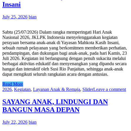
Insani
July 25, 2026
bian
Sabtu (25/07/2026) Dalam rangka memperingati Hari Anak
Nasional 2026, JKLPK Indonesia menyelenggarakan kegiatan
perayaan bersama anak-anak di Yayasan Mahkota Kasih Insani,
sebuah rumah pelayanan yang berkomitmen memberikan perhatian,
pendampingan, dan dukungan bagi anak-anak, pada hari Kamis, 23
Juli 2026. Kegiatan ini berlangsung dengan penuh sukacita melalui
berbagai aktivitas edukatif dan menyenangkan yang dipandu secara
hangat dan interaktif oleh Susi Rio Panjaitan, sehingga anak-anak
dapat mengikuti seluruh rangkaian acara dengan antusias.
Read More
2026
,
Kegiatan
,
Layanan Anak & Remaja
,
Slider
Leave a comment
SAYANG ANAK, LINDUNGI DAN
BANGUN MASA DEPAN
July 22, 2026
bian