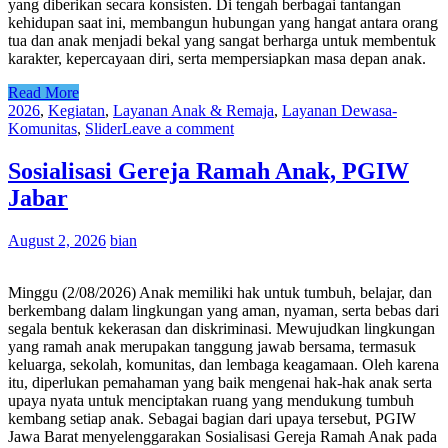
yang diberikan secara konsisten. Di tengah berbagai tantangan
kehidupan saat ini, membangun hubungan yang hangat antara orang
tua dan anak menjadi bekal yang sangat berharga untuk membentuk
karakter, kepercayaan diri, serta mempersiapkan masa depan anak.
Read More
2026
,
Kegiatan
,
Layanan Anak & Remaja
,
Layanan Dewasa-
Komunitas
,
Slider
Leave a comment
Sosialisasi Gereja Ramah Anak, PGIW
Jabar
August 2, 2026
bian
Minggu (2/08/2026) Anak memiliki hak untuk tumbuh, belajar, dan
berkembang dalam lingkungan yang aman, nyaman, serta bebas dari
segala bentuk kekerasan dan diskriminasi. Mewujudkan lingkungan
yang ramah anak merupakan tanggung jawab bersama, termasuk
keluarga, sekolah, komunitas, dan lembaga keagamaan. Oleh karena
itu, diperlukan pemahaman yang baik mengenai hak-hak anak serta
upaya nyata untuk menciptakan ruang yang mendukung tumbuh
kembang setiap anak. Sebagai bagian dari upaya tersebut, PGIW
Jawa Barat menyelenggarakan Sosialisasi Gereja Ramah Anak pada