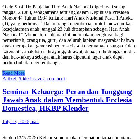
Oleh: Susi Rio Panjaitan Hari Anak Nasional diperingati setiap
tanggal 23 Juli, sebagaimana tertuang dalam Keputusan Presiden
Nomor 44 Tahun 1984 tentang Hari Anak Nasional Pasal 1 Angka
(1), yang berbunyi: “Dalam rangka pembinaan untuk mewujudkan
kesejahteraan anak, tanggal 23 Juli ditetapkan sebagai Hari Anak
Nasional.” Momentum tahunan ini merupakan pengingat bagi
pemerintah, orang tua, guru, dan seluruh lapisan masyarakat bahwa
anak merupakan generasi penerus cita-cita perjuangan bangsa. Oleh
karena itu, anak harus disayangi, dirawat, dijaga, dilindungi, dididik
dan hak-haknya sebagai anak harus dipenuhi, agar anak dapat
bertumbuh dan berkembang…
Read More
Artikel
,
Slider
Leave a comment
Seminar Keluarga: Peran dan Tanggung
Jawab Anak dalam Membentuk Ecclesia
Domestica, HKBP Klender
July 13, 2026
bian
Senin (13/7/2026) Keluarga merupakan tempat pertama dan utama