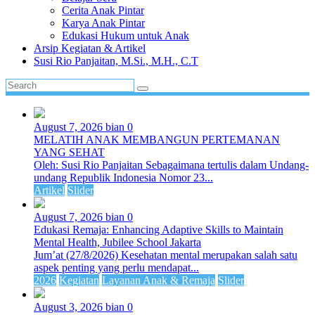
Cerita Anak Pintar
Karya Anak Pintar
Edukasi Hukum untuk Anak
Arsip Kegiatan & Artikel
Susi Rio Panjaitan, M.Si., M.H., C.T
August 7, 2026
bian
0
MELATIH ANAK MEMBANGUN PERTEMANAN
YANG SEHAT
Oleh: Susi Rio Panjaitan Sebagaimana tertulis dalam Undang-
undang Republik Indonesia Nomor 23...
Artikel
Slider
August 7, 2026
bian
0
Edukasi Remaja: Enhancing Adaptive Skills to Maintain
Mental Health, Jubilee School Jakarta
Jum’at (27/8/2026) Kesehatan mental merupakan salah satu
aspek penting yang perlu mendapat...
2026
Kegiatan
Layanan Anak & Remaja
Slider
August 3, 2026
bian
0