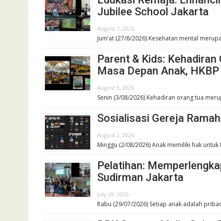
Jubilee School Jakarta
August 7, 2026
Jum’at (27/8/2026) Kesehatan mental merupa
Parent & Kids: Kehadira
Masa Depan Anak, HKBP
August 3, 2026
Senin (3/08/2026) Kehadiran orang tua meru
Sosialisasi Gereja Rama
August 2, 2026
Minggu (2/08/2026) Anak memiliki hak untu
Pelatihan: Memperlengk
Sudirman Jakarta
July 29, 2026
Rabu (29/07/2026) Setiap anak adalah priba