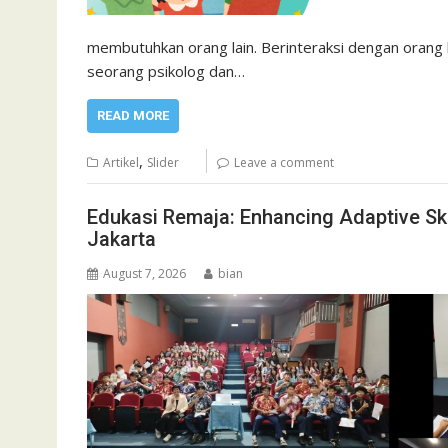
membutuhkan orang lain. Berinteraksi dengan orang l
seorang psikolog dan…
READ MORE
,
Artikel
Slider
Leave a comment
Edukasi Remaja: Enhancing Adaptive Skil
Jakarta
August 7, 2026
bian