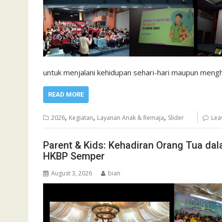
untuk menjalani kehidupan sehari-hari maupun meng
READ MORE
,
,
,
2026
Kegiatan
Layanan Anak & Remaja
Slider
Lea
Parent & Kids: Kehadiran Orang Tua d
HKBP Semper
August 3, 2026
bian