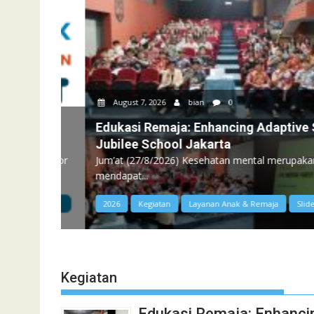
August 7, 2026
bian
0
Edukasi Remaja: Enhancing Adaptive Skill
Jubilee School Jakarta
sia Nomor
Jum’at (27/8/2026) Kesehatan mental merupakan sala
mendapat...
2026
Kegiatan
Layanan Anak & Remaja
Slider
Kegiatan
Edukasi Remaja: Enhancin