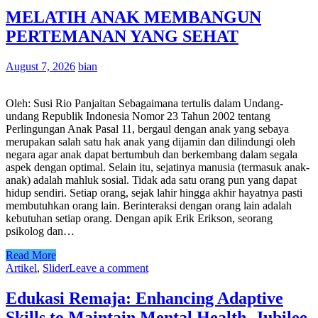
MELATIH ANAK MEMBANGUN
PERTEMANAN YANG SEHAT
August 7, 2026
bian
Oleh: Susi Rio Panjaitan Sebagaimana tertulis dalam Undang-
undang Republik Indonesia Nomor 23 Tahun 2002 tentang
Perlingungan Anak Pasal 11, bergaul dengan anak yang sebaya
merupakan salah satu hak anak yang dijamin dan dilindungi oleh
negara agar anak dapat bertumbuh dan berkembang dalam segala
aspek dengan optimal. Selain itu, sejatinya manusia (termasuk anak-
anak) adalah mahluk sosial. Tidak ada satu orang pun yang dapat
hidup sendiri. Setiap orang, sejak lahir hingga akhir hayatnya pasti
membutuhkan orang lain. Berinteraksi dengan orang lain adalah
kebutuhan setiap orang. Dengan apik Erik Erikson, seorang
psikolog dan…
Read More
Artikel
,
Slider
Leave a comment
Edukasi Remaja: Enhancing Adaptive
Skills to Maintain Mental Health, Jubilee