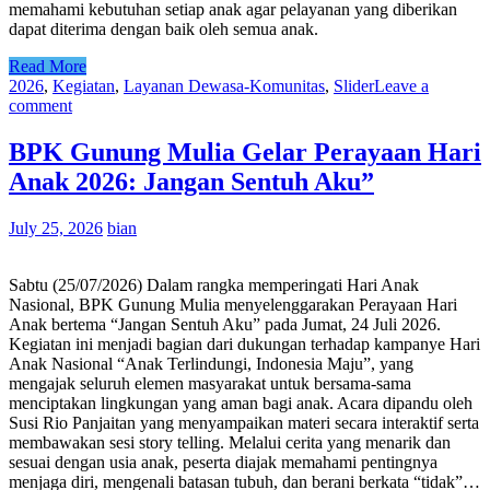
memahami kebutuhan setiap anak agar pelayanan yang diberikan
dapat diterima dengan baik oleh semua anak.
Read More
2026
,
Kegiatan
,
Layanan Dewasa-Komunitas
,
Slider
Leave a
comment
BPK Gunung Mulia Gelar Perayaan Hari
Anak 2026: Jangan Sentuh Aku”
July 25, 2026
bian
Sabtu (25/07/2026) Dalam rangka memperingati Hari Anak
Nasional, BPK Gunung Mulia menyelenggarakan Perayaan Hari
Anak bertema “Jangan Sentuh Aku” pada Jumat, 24 Juli 2026.
Kegiatan ini menjadi bagian dari dukungan terhadap kampanye Hari
Anak Nasional “Anak Terlindungi, Indonesia Maju”, yang
mengajak seluruh elemen masyarakat untuk bersama-sama
menciptakan lingkungan yang aman bagi anak. Acara dipandu oleh
Susi Rio Panjaitan yang menyampaikan materi secara interaktif serta
membawakan sesi story telling. Melalui cerita yang menarik dan
sesuai dengan usia anak, peserta diajak memahami pentingnya
menjaga diri, mengenali batasan tubuh, dan berani berkata “tidak”…