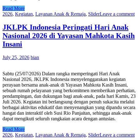
Read More
2026
,
Kegiatan
,
Layanan Anak & Remaja
,
Slider
Leave a comment
JKLPK Indonesia Peringati Hari Anak
Nasional 2026 di Yayasan Mahkota Kasih
Insani
July 25, 2026
bian
Sabtu (25/07/2026) Dalam rangka memperingati Hari Anak
Nasional 2026, JKLPK Indonesia menyelenggarakan kegiatan
perayaan bersama anak-anak di Yayasan Mahkota Kasih Insani,
sebuah rumah pelayanan yang berkomitmen memberikan perhatian,
pendampingan, dan dukungan bagi anak-anak, pada hari Kamis, 23
Juli 2026. Kegiatan ini berlangsung dengan penuh sukacita melalui
berbagai aktivitas edukatif dan menyenangkan yang dipandu secara
hangat dan interaktif oleh Susi Rio Panjaitan, sehingga anak-anak
dapat mengikuti seluruh rangkaian acara dengan antusias.
Read More
2026
,
Kegiatan
,
Layanan Anak & Remaja
,
Slider
Leave a comment