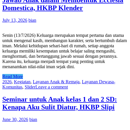
Jawab Anak dalam Membentuk Ecclesia
Domestica, HKBP Klender
July 13, 2026
bian
Senin (13/7/2026) Keluarga merupakan tempat pertama dan utama
untuk mengenal kasih, membangun karakter, serta bertumbuh dalam
iman. Melalui kehidupan sehari-hari di rumah, setiap anggota
keluarga memiliki kesempatan untuk belajar saling mengasihi,
menghormati, dan bertanggung jawab sesuai dengan perannya.
Karena itu, keluarga menjadi tempat yang penting untuk
menanamkan nilai-nilai iman sejak dini.
Read More
2026
,
Kegiatan
,
Layanan Anak & Remaja
,
Layanan Dewasa-
Komunitas
,
Slider
Leave a comment
Seminar untuk Anak kelas 1 dan 2 SD:
Kenapa Aku Sulit Diatur, HKBP Slipi
June 30, 2026
bian