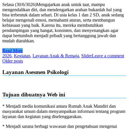
Selasa (30/6/3026)Mengajarkan anak untuk taat, mampu
mengendalikan diri, dan mendengarkan arahan bukanlah hal yang
bisa terbentuk dalam sehari. Di usia kelas 1 dan 2 SD, anak sedang
belajar mengenali emosi, memahami aturan, serta membangun
kebiasaan yang baik. Karena itu, mereka membutuhkan
pendampingan yang hangat, konsisten, dan menyenangkan agar
dapat bertumbuh menjadi pribadi yang bertanggung jawab dan
mudah diarahkan.
Read More
2026
,
Kegiatan
,
Layanan Anak & Remaja
,
Slider
Leave a comment
Posts
Older posts
navigation
Layanan Asesmen Psikologi
Tujuan dibuatnya Web ini
* Menjadi media komunikasi antara Rumah Anak Mandiri dan
masyarakat umum dalam menyampaikan informasi tentang program
layanan dan kegiatan yang diselenggarakan.
* Menjadi sarana berbagi wawasan dan pengetahuan mengenai