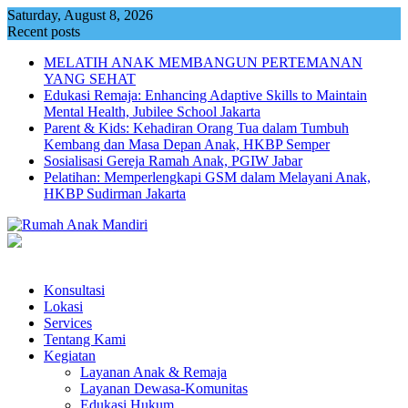
Skip
Saturday, August 8, 2026
to
Recent posts
content
MELATIH ANAK MEMBANGUN PERTEMANAN
YANG SEHAT
Edukasi Remaja: Enhancing Adaptive Skills to Maintain
Mental Health, Jubilee School Jakarta
Parent & Kids: Kehadiran Orang Tua dalam Tumbuh
Kembang dan Masa Depan Anak, HKBP Semper
Sosialisasi Gereja Ramah Anak, PGIW Jabar
Pelatihan: Memperlengkapi GSM dalam Melayani Anak,
HKBP Sudirman Jakarta
Konsultasi
Lokasi
Services
Tentang Kami
Kegiatan
Layanan Anak & Remaja
Layanan Dewasa-Komunitas
Edukasi Hukum