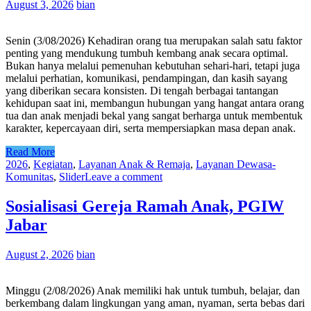
August 3, 2026
bian
Senin (3/08/2026) Kehadiran orang tua merupakan salah satu faktor
penting yang mendukung tumbuh kembang anak secara optimal.
Bukan hanya melalui pemenuhan kebutuhan sehari-hari, tetapi juga
melalui perhatian, komunikasi, pendampingan, dan kasih sayang
yang diberikan secara konsisten. Di tengah berbagai tantangan
kehidupan saat ini, membangun hubungan yang hangat antara orang
tua dan anak menjadi bekal yang sangat berharga untuk membentuk
karakter, kepercayaan diri, serta mempersiapkan masa depan anak.
Read More
2026
,
Kegiatan
,
Layanan Anak & Remaja
,
Layanan Dewasa-
Komunitas
,
Slider
Leave a comment
Sosialisasi Gereja Ramah Anak, PGIW
Jabar
August 2, 2026
bian
Minggu (2/08/2026) Anak memiliki hak untuk tumbuh, belajar, dan
berkembang dalam lingkungan yang aman, nyaman, serta bebas dari