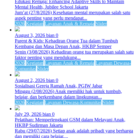
Edukasi Remaja: Enhancing Adaptive Skills to Maintain
Mental Health, Jubilee School Jakarta
Jum’at (27/8/2026) Kesehatan mental merupakan salah satu
aspek penting yang perlu mendapat...
2026
Kegiatan
Layanan Anak & Remaja
Slider
August 3, 2026
bian
0
Parent & Kids: Kehadiran Orang Tua dalam Tumbuh
Kembang dan Masa Depan Anak, HKBP Semper
Senin (3/08/2026) Kehadiran orang tua merupakan salah satu
faktor penting yang mendukung...
2026
Kegiatan
Layanan Anak & Remaja
Layanan Dewasa-
Komunitas
Slider
August 2, 2026
bian
0
Sosialisasi Gereja Ramah Anak, PGIW Jabar
Minggu (2/08/2026) Anak memiliki hak untuk tumbuh,
belajar, dan berkembang dalam lingkungan...
2026
Kegiatan
Layanan Dewasa-Komunitas
Slider
July 29, 2026
bian
0
Pelatihan: Memperlengkapi GSM dalam Melayani Anak,
HKBP Sudirman Jakarta
Rabu (29/07/2026) Setiap anak adalah pribadi yang berharga
dan memiliki cara belajar,...