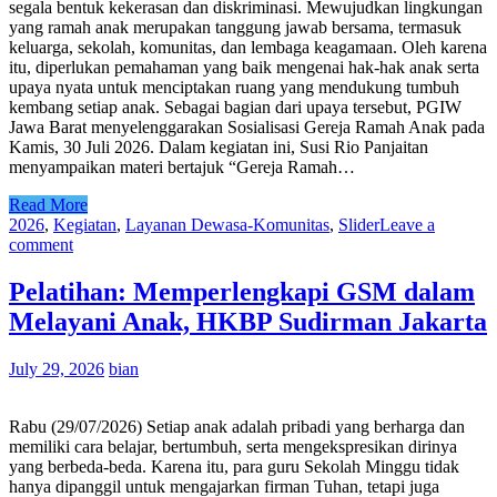
segala bentuk kekerasan dan diskriminasi. Mewujudkan lingkungan
yang ramah anak merupakan tanggung jawab bersama, termasuk
keluarga, sekolah, komunitas, dan lembaga keagamaan. Oleh karena
itu, diperlukan pemahaman yang baik mengenai hak-hak anak serta
upaya nyata untuk menciptakan ruang yang mendukung tumbuh
kembang setiap anak. Sebagai bagian dari upaya tersebut, PGIW
Jawa Barat menyelenggarakan Sosialisasi Gereja Ramah Anak pada
Kamis, 30 Juli 2026. Dalam kegiatan ini, Susi Rio Panjaitan
menyampaikan materi bertajuk “Gereja Ramah…
Read More
2026
,
Kegiatan
,
Layanan Dewasa-Komunitas
,
Slider
Leave a
comment
Pelatihan: Memperlengkapi GSM dalam
Melayani Anak, HKBP Sudirman Jakarta
July 29, 2026
bian
Rabu (29/07/2026) Setiap anak adalah pribadi yang berharga dan
memiliki cara belajar, bertumbuh, serta mengekspresikan dirinya
yang berbeda-beda. Karena itu, para guru Sekolah Minggu tidak
hanya dipanggil untuk mengajarkan firman Tuhan, tetapi juga