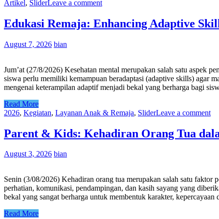
Artikel
,
Slider
Leave a comment
Edukasi Remaja: Enhancing Adaptive Skill
August 7, 2026
bian
Jum’at (27/8/2026) Kesehatan mental merupakan salah satu aspek pen
siswa perlu memiliki kemampuan beradaptasi (adaptive skills) agar
mengenai keterampilan adaptif menjadi bekal yang berharga bagi sis
Read More
2026
,
Kegiatan
,
Layanan Anak & Remaja
,
Slider
Leave a comment
Parent & Kids: Kehadiran Orang Tua d
August 3, 2026
bian
Senin (3/08/2026) Kehadiran orang tua merupakan salah satu faktor
perhatian, komunikasi, pendampingan, dan kasih sayang yang diberik
bekal yang sangat berharga untuk membentuk karakter, kepercayaan d
Read More