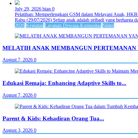
July 29, 2026
bian
0
Pelatihan: Memperlengkapi GSM dalam Melayani Anak, HKBP
Rabu (29/07/2026) Setiap anak adalah pribadi yang berharga dan
2026
Kegiatan
Layanan Dewasa-Komunitas
Slider
MELATIH ANAK MEMBANGUN PERTEMANAN 
August 7, 2026
0
Edukasi Remaja: Enhancing Adaptive Skills to...
August 7, 2026
0
Parent & Kids: Kehadiran Orang Tua...
August 3, 2026
0