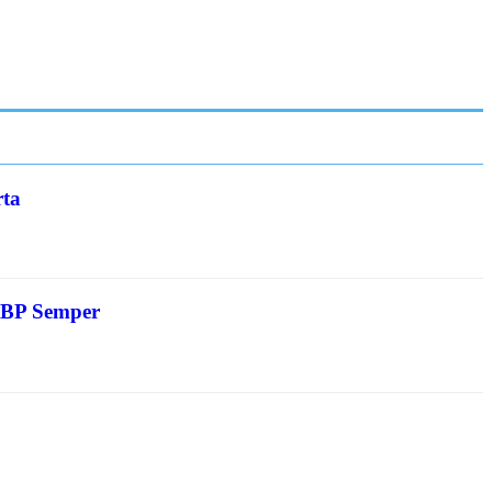
rta
KBP Semper