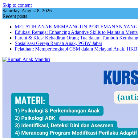
Skip to content
Saturday, August 8, 2026
Recent posts
MELATIH ANAK MEMBANGUN PERTEMANAN YANG
Edukasi Remaja: Enhancing Adaptive Skills to Maintain Mental
Parent & Kids: Kehadiran Orang Tua dalam Tumbuh Kemba
Sosialisasi Gereja Ramah Anak, PGIW Jabar
Pelatihan: Memperlengkapi GSM dalam Melayani Anak, HKBP