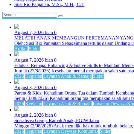
Susi Rio Panjaitan, M.Si., M.H., C.T
August 7, 2026
bian
0
MELATIH ANAK MEMBANGUN PERTEMANAN YANG
Oleh: Susi Rio Panjaitan Sebagaimana tertulis dalam Undang-
Artikel
Slider
August 7, 2026
bian
0
Edukasi Remaja: Enhancing Adaptive Skills to Maintain Mental
Jum’at (27/8/2026) Kesehatan mental merupakan salah satu asp
2026
Kegiatan
Layanan Anak & Remaja
Slider
August 3, 2026
bian
0
Parent & Kids: Kehadiran Orang Tua dalam Tumbuh Kemba
Senin (3/08/2026) Kehadiran orang tua merupakan salah satu f
2026
Kegiatan
Layanan Anak & Remaja
Layanan Dewasa-Kom
August 2, 2026
bian
0
Sosialisasi Gereja Ramah Anak, PGIW Jabar
Minggu (2/08/2026) Anak memiliki hak untuk tumbuh, belajar,
2026
Kegiatan
Layanan Dewasa-Komunitas
Slider