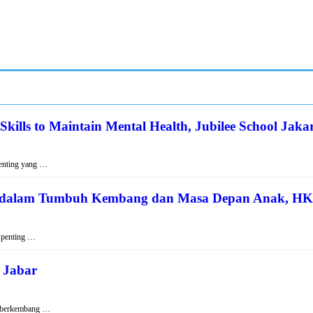
ills to Maintain Mental Health, Jubilee School Jaka
penting yang …
ua dalam Tumbuh Kembang dan Masa Depan Anak, H
r penting …
 Jabar
n berkembang …