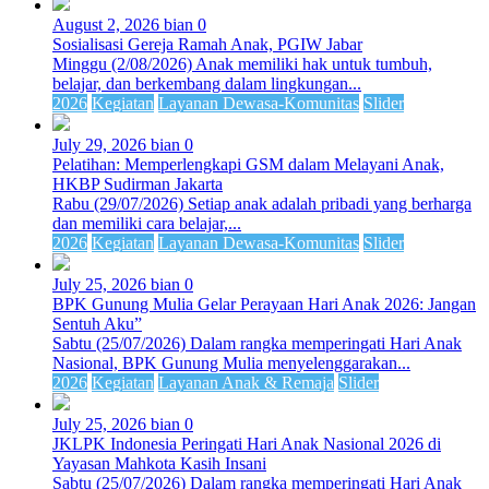
August 2, 2026
bian
0
Sosialisasi Gereja Ramah Anak, PGIW Jabar
Minggu (2/08/2026) Anak memiliki hak untuk tumbuh,
belajar, dan berkembang dalam lingkungan...
2026
Kegiatan
Layanan Dewasa-Komunitas
Slider
July 29, 2026
bian
0
Pelatihan: Memperlengkapi GSM dalam Melayani Anak,
HKBP Sudirman Jakarta
Rabu (29/07/2026) Setiap anak adalah pribadi yang berharga
dan memiliki cara belajar,...
2026
Kegiatan
Layanan Dewasa-Komunitas
Slider
July 25, 2026
bian
0
BPK Gunung Mulia Gelar Perayaan Hari Anak 2026: Jangan
Sentuh Aku”
Sabtu (25/07/2026) Dalam rangka memperingati Hari Anak
Nasional, BPK Gunung Mulia menyelenggarakan...
2026
Kegiatan
Layanan Anak & Remaja
Slider
July 25, 2026
bian
0
JKLPK Indonesia Peringati Hari Anak Nasional 2026 di
Yayasan Mahkota Kasih Insani
Sabtu (25/07/2026) Dalam rangka memperingati Hari Anak