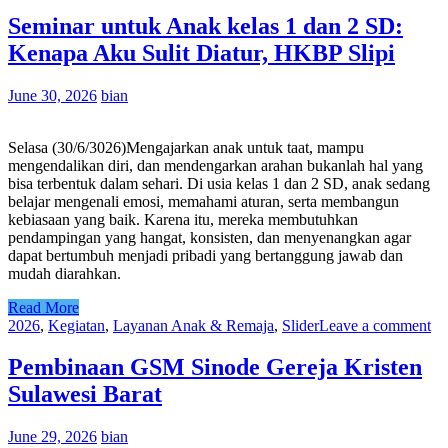
Seminar untuk Anak kelas 1 dan 2 SD:
Kenapa Aku Sulit Diatur, HKBP Slipi
June 30, 2026
bian
Selasa (30/6/3026)Mengajarkan anak untuk taat, mampu
mengendalikan diri, dan mendengarkan arahan bukanlah hal yang
bisa terbentuk dalam sehari. Di usia kelas 1 dan 2 SD, anak sedang
belajar mengenali emosi, memahami aturan, serta membangun
kebiasaan yang baik. Karena itu, mereka membutuhkan
pendampingan yang hangat, konsisten, dan menyenangkan agar
dapat bertumbuh menjadi pribadi yang bertanggung jawab dan
mudah diarahkan.
Read More
2026
,
Kegiatan
,
Layanan Anak & Remaja
,
Slider
Leave a comment
Pembinaan GSM Sinode Gereja Kristen
Sulawesi Barat
June 29, 2026
bian