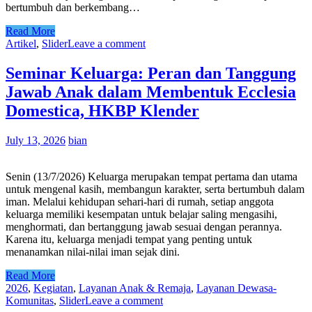
bertumbuh dan berkembang…
Read More
Artikel
,
Slider
Leave a comment
Seminar Keluarga: Peran dan Tanggung
Jawab Anak dalam Membentuk Ecclesia
Domestica, HKBP Klender
July 13, 2026
bian
Senin (13/7/2026) Keluarga merupakan tempat pertama dan utama
untuk mengenal kasih, membangun karakter, serta bertumbuh dalam
iman. Melalui kehidupan sehari-hari di rumah, setiap anggota
keluarga memiliki kesempatan untuk belajar saling mengasihi,
menghormati, dan bertanggung jawab sesuai dengan perannya.
Karena itu, keluarga menjadi tempat yang penting untuk
menanamkan nilai-nilai iman sejak dini.
Read More
2026
,
Kegiatan
,
Layanan Anak & Remaja
,
Layanan Dewasa-
Komunitas
,
Slider
Leave a comment