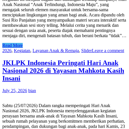
Anak Nasional “Anak Terlindungi, Indonesia Maju”, yang
mengajak seluruh elemen masyarakat untuk bersama-sama
menciptakan lingkungan yang aman bagi anak. Acara dipandu oleh
Susi Rio Panjaitan yang menyampaikan materi secara interaktif serta
membawakan sesi story telling. Melalui cerita yang menarik dan
sesuai dengan usia anak, peserta diajak memahami pentingnya
menjaga diri, mengenali batasan tubuh, dan berani berkata “tidak”…
Read More
2026
,
Kegiatan
,
Layanan Anak & Remaja
,
Slider
Leave a comment
JKLPK Indonesia Peringati Hari Anak
Nasional 2026 di Yayasan Mahkota Kasih
Insani
July 25, 2026
bian
Sabtu (25/07/2026) Dalam rangka memperingati Hari Anak
Nasional 2026, JKLPK Indonesia menyelenggarakan kegiatan
perayaan bersama anak-anak di Yayasan Mahkota Kasih Insani,
sebuah rumah pelayanan yang berkomitmen memberikan perhatian,
pendampingan, dan dukungan bagi anak-anak, pada hari Kamis, 23