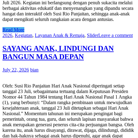
Juli 2026. Kegiatan ini berlangsung dengan penuh sukacita melalui
berbagai aktivitas edukatif dan menyenangkan yang dipandu secara
hangat dan interaktif oleh Susi Rio Panjaitan, sehingga anak-anak
dapat mengikuti seluruh rangkaian acara dengan antusias.
Read More
2026
,
Kegiatan
,
Layanan Anak & Remaja
,
Slider
Leave a comment
SAYANG ANAK, LINDUNGI DAN
BANGUN MASA DEPAN
July 22, 2026
bian
Oleh: Susi Rio Panjaitan Hari Anak Nasional diperingati setiap
tanggal 23 Juli, sebagaimana tertuang dalam Keputusan Presiden
Nomor 44 Tahun 1984 tentang Hari Anak Nasional Pasal 1 Angka
(1), yang berbunyi: “Dalam rangka pembinaan untuk mewujudkan
kesejahteraan anak, tanggal 23 Juli ditetapkan sebagai Hari Anak
Nasional.” Momentum tahunan ini merupakan pengingat bagi
pemerintah, orang tua, guru, dan seluruh lapisan masyarakat bahwa
anak merupakan generasi penerus cita-cita perjuangan bangsa. Oleh
karena itu, anak harus disayangi, dirawat, dijaga, dilindungi, dididik
dan hak-haknya sebagai anak harus dipenuhi, agar anak dapat