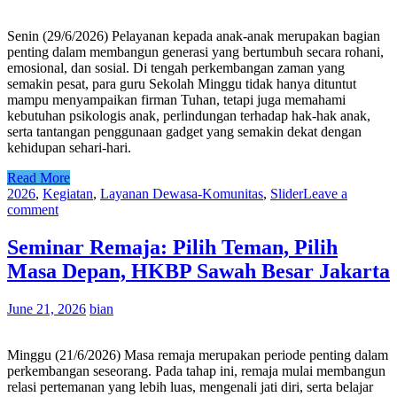
Senin (29/6/2026) Pelayanan kepada anak-anak merupakan bagian
penting dalam membangun generasi yang bertumbuh secara rohani,
emosional, dan sosial. Di tengah perkembangan zaman yang
semakin pesat, para guru Sekolah Minggu tidak hanya dituntut
mampu menyampaikan firman Tuhan, tetapi juga memahami
kebutuhan psikologis anak, perlindungan terhadap hak-hak anak,
serta tantangan penggunaan gadget yang semakin dekat dengan
kehidupan sehari-hari.
Read More
2026
,
Kegiatan
,
Layanan Dewasa-Komunitas
,
Slider
Leave a
comment
Seminar Remaja: Pilih Teman, Pilih
Masa Depan, HKBP Sawah Besar Jakarta
June 21, 2026
bian
Minggu (21/6/2026) Masa remaja merupakan periode penting dalam
perkembangan seseorang. Pada tahap ini, remaja mulai membangun
relasi pertemanan yang lebih luas, mengenali jati diri, serta belajar