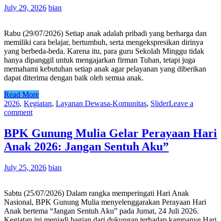
July 29, 2026
bian
Rabu (29/07/2026) Setiap anak adalah pribadi yang berharga dan
memiliki cara belajar, bertumbuh, serta mengekspresikan dirinya
yang berbeda-beda. Karena itu, para guru Sekolah Minggu tidak
hanya dipanggil untuk mengajarkan firman Tuhan, tetapi juga
memahami kebutuhan setiap anak agar pelayanan yang diberikan
dapat diterima dengan baik oleh semua anak.
Read More
2026
,
Kegiatan
,
Layanan Dewasa-Komunitas
,
Slider
Leave a
comment
BPK Gunung Mulia Gelar Perayaan Hari
Anak 2026: Jangan Sentuh Aku”
July 25, 2026
bian
Sabtu (25/07/2026) Dalam rangka memperingati Hari Anak
Nasional, BPK Gunung Mulia menyelenggarakan Perayaan Hari
Anak bertema “Jangan Sentuh Aku” pada Jumat, 24 Juli 2026.
Kegiatan ini menjadi bagian dari dukungan terhadap kampanye Hari