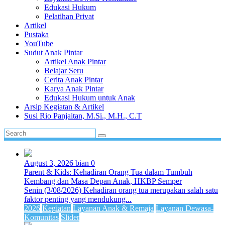
Edukasi Hukum
Pelatihan Privat
Artikel
Pustaka
YouTube
Sudut Anak Pintar
Artikel Anak Pintar
Belajar Seru
Cerita Anak Pintar
Karya Anak Pintar
Edukasi Hukum untuk Anak
Arsip Kegiatan & Artikel
Susi Rio Panjaitan, M.Si., M.H., C.T
August 3, 2026
bian
0
Parent & Kids: Kehadiran Orang Tua dalam Tumbuh
Kembang dan Masa Depan Anak, HKBP Semper
Senin (3/08/2026) Kehadiran orang tua merupakan salah satu
faktor penting yang mendukung...
2026
Kegiatan
Layanan Anak & Remaja
Layanan Dewasa-
Komunitas
Slider