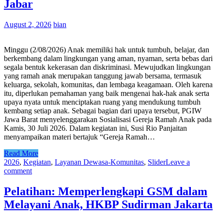
Jabar
August 2, 2026
bian
Minggu (2/08/2026) Anak memiliki hak untuk tumbuh, belajar, dan
berkembang dalam lingkungan yang aman, nyaman, serta bebas dari
segala bentuk kekerasan dan diskriminasi. Mewujudkan lingkungan
yang ramah anak merupakan tanggung jawab bersama, termasuk
keluarga, sekolah, komunitas, dan lembaga keagamaan. Oleh karena
itu, diperlukan pemahaman yang baik mengenai hak-hak anak serta
upaya nyata untuk menciptakan ruang yang mendukung tumbuh
kembang setiap anak. Sebagai bagian dari upaya tersebut, PGIW
Jawa Barat menyelenggarakan Sosialisasi Gereja Ramah Anak pada
Kamis, 30 Juli 2026. Dalam kegiatan ini, Susi Rio Panjaitan
menyampaikan materi bertajuk “Gereja Ramah…
Read More
2026
,
Kegiatan
,
Layanan Dewasa-Komunitas
,
Slider
Leave a
comment
Pelatihan: Memperlengkapi GSM dalam
Melayani Anak, HKBP Sudirman Jakarta